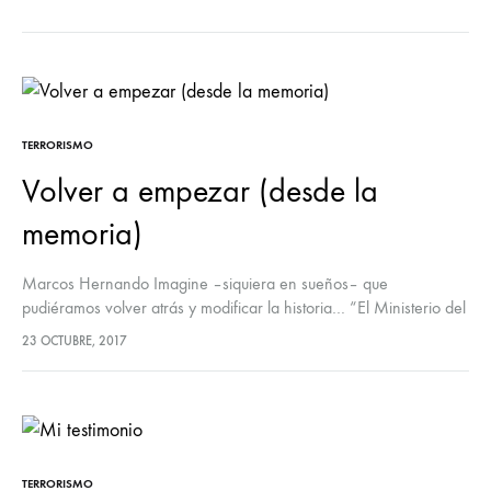
DIS
UN
DÍA
ME
EN
LA
VID
DE
TERRORISMO
DO
GUA
Volver a empezar (desde la
CIV
EN
memoria)
LA
EUS
DE
Marcos Hernando Imagine –siquiera en sueños– que
LOS
pudiéramos volver atrás y modificar la historia… “El Ministerio del
AÑ
tiempo” es el título de una serie fantástica de TVE que, como tal,…
80
23 OCTUBRE, 2017
TERRORISMO