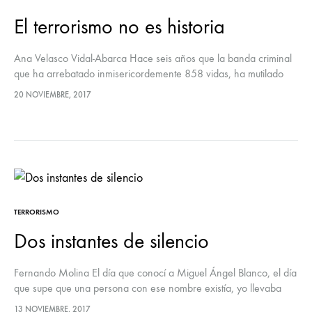
El terrorismo no es historia
Ana Velasco Vidal-Abarca Hace seis años que la banda criminal
que ha arrebatado inmisericordemente 858 vidas, ha mutilado
física y emocionalmente a miles de personas y ha sometido a la…
20 NOVIEMBRE, 2017
TERRORISMO
Dos instantes de silencio
Fernando Molina El día que conocí a Miguel Ángel Blanco, el día
que supe que una persona con ese nombre existía, yo llevaba
veintiséis años conociendo a ETA. Tengo en…
13 NOVIEMBRE, 2017