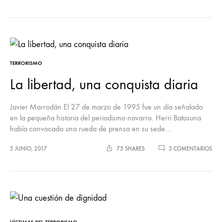
TERRORISMO
La libertad, una conquista diaria
Javier Marrodán El 27 de marzo de 1995 fue un día señalado
en la pequeña historia del periodismo navarro. Herri Batasuna
había convocado una rueda de prensa en su sede…
EN
5 JUNIO, 2017
75 SHARES
3 COMENTARIOS
LA
LIB
UN
CO
DIA