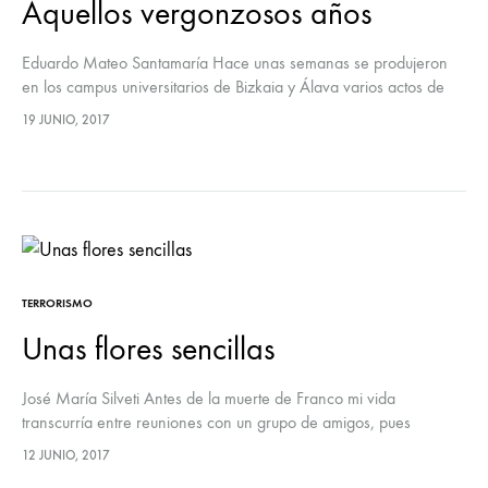
Aquellos vergonzosos años
Eduardo Mateo Santamaría Hace unas semanas se produjeron
en los campus universitarios de Bizkaia y Álava varios actos de
“kale borroka” que a algunos nos hicieron recordar viejos
19 JUNIO, 2017
tiempos. Aunque…
TERRORISMO
Unas flores sencillas
José María Silveti Antes de la muerte de Franco mi vida
transcurría entre reuniones con un grupo de amigos, pues
veíamos que tenía que llegar el cambio, y más después…
12 JUNIO, 2017