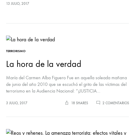
los haya. Después de saludarnos me dijo: “me marcho varios…
13 JULIO, 2017
TERRORISMO
La hora de la verdad
María del Carmen Alba Figuero Fue en aquella soleada mañana
de junio del año 2010 que se escuchó el grito de las víctimas del
terrorismo en la Audiencia Nacional: “¡JUSTICIA…
EN
3 JULIO, 2017
18 SHARES
2 COMENTARIOS
LA
HO
DE
LA
VE