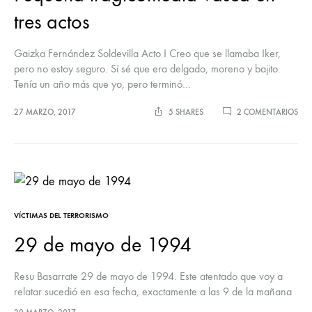
tres actos
Gaizka Fernández Soldevilla Acto I Creo que se llamaba Iker,
pero no estoy seguro. Sí sé que era delgado, moreno y bajito.
Tenía un año más que yo, pero terminó…
EN
27 MARZO, 2017
5 SHARES
2 COMENTARIOS
PE
TRA
VAS
EN
TRE
ACT
VÍCTIMAS DEL TERRORISMO
29 de mayo de 1994
Resu Basarrate 29 de mayo de 1994. Este atentado que voy a
relatar sucedió en esa fecha, exactamente a las 9 de la mañana
de un domingo nublado. Mi familia…