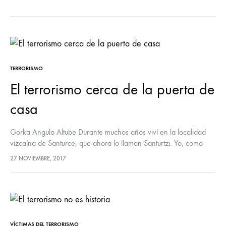
EST
GER
LA
OTR
AU
VAS
TERRORISMO
El terrorismo cerca de la puerta de
casa
Gorka Angulo Altube Durante muchos años viví en la localidad
vizcaína de Santurce, que ahora lo llaman Santurtzi. Yo, como
defiendo la libertad de elegir frente a la obligación de…
27 NOVIEMBRE, 2017
VÍCTIMAS DEL TERRORISMO