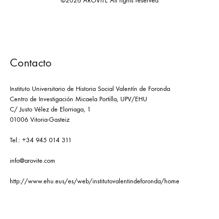
©2026 AROVITE All rights reserved
Contacto
Instituto Universitario de Historia Social Valentín de Foronda
Centro de Investigación Micaela Portilla, UPV/EHU
C/ Justo Vélez de Elorriaga, 1
01006 Vitoria-Gasteiz
Tel.: +34 945 014 311
info@arovite.com
http://www.ehu.eus/es/web/institutovalentindeforonda/home