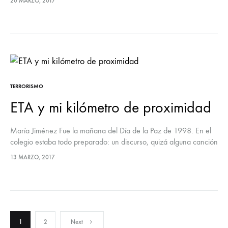
20 MARZO, 2017
TERRORISMO
ETA y mi kilómetro de proximidad
María Jiménez Fue la mañana del Día de la Paz de 1998. En el
colegio estaba todo preparado: un discurso, quizá alguna canción
y unas cuantas palomas que se soltarían…
13 MARZO, 2017
Paginación
1
2
Next