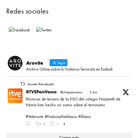
Redes sociales
Arovite
Seguir
Archivo Online sobre la Violencia Terrorista en Euskadi
Arovite Retuiteado
RTVEPaisVasco
@rtvepaisvasco
·
3 Jun
Alumnos de tercero de la ESO del colegio Nazareth de
Vitoria han hecho un comic sobre el terrorismo
#Telenorte #NoticiasPaísVasco #Álava
4
6
X
Cargar más