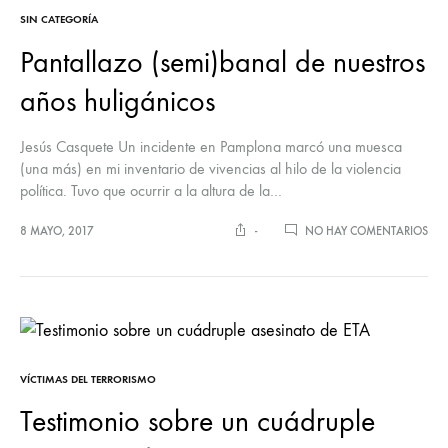
SIN CATEGORÍA
Pantallazo (semi)banal de nuestros
años huligánicos
Jesús Casquete Un incidente en Pamplona marcó una muesca
(una más) en mi inventario de vivencias al hilo de la violencia
política. Tuvo que ocurrir a la altura de la…
EN
8 MAYO, 2017
-
NO HAY COMENTARIOS
PAN
(SE
DE
NUE
AÑ
HUL
VÍCTIMAS DEL TERRORISMO
Testimonio sobre un cuádruple