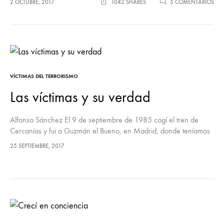
EN
2 OCTUBRE, 2017
1042 SHARES
5 COMENTARIOS
EL
EJÉ
ESP
Y
ETA
EN
EL
PAÍ
VÍCTIMAS DEL TERRORISMO
VAS
VIZ
Las víctimas y su verdad
(19
198
Alfonso Sánchez El 9 de septiembre de 1985 cogí el tren de
UN
BRE
Cercanías y fui a Guzmán el Bueno, en Madrid, donde teníamos
APU
la Unidad. Allí me monté en el…
25 SEPTIEMBRE, 2017