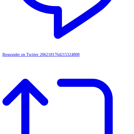
Responder en Twitter 2062181764215324808