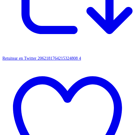
Retuitear en Twitter 2062181764215324808
4