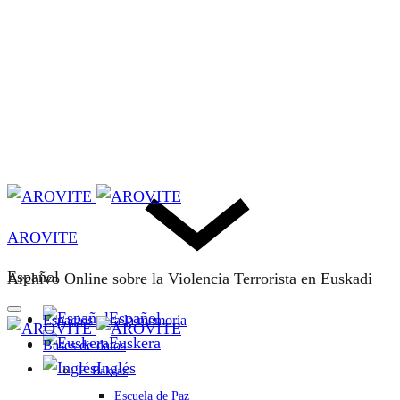
AROVITE
Español
Archivo Online sobre la Violencia Terrorista en Euskadi
Español
Espacios para la memoria
Euskera
Bases de datos
Inglés
F. Bakeaz
Escuela de Paz