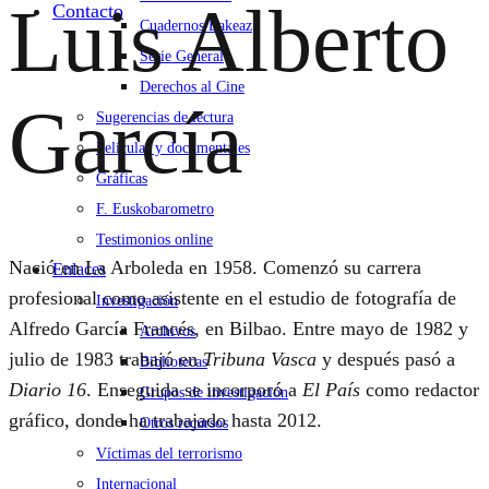
Luis Alberto
Contacto
Cuadernos Bakeaz
Serie General
Derechos al Cine
García
Sugerencias de lectura
Películas y documentales
Gráficas
F. Euskobarometro
Testimonios online
Nació en La Arboleda en 1958. Comenzó su carrera
Enlaces
profesional como asistente en el estudio de fotografía de
Investigación
Alfredo García Francés, en Bilbao. Entre mayo de 1982 y
Archivos
julio de 1983 trabajó en
Tribuna Vasca
y después pasó a
Bibliotecas
Diario 16
. Enseguida se incorporó a
El País
como redactor
Grupos de investigación
gráfico, donde ha trabajado hasta 2012.
Otros recursos
Víctimas del terrorismo
Internacional