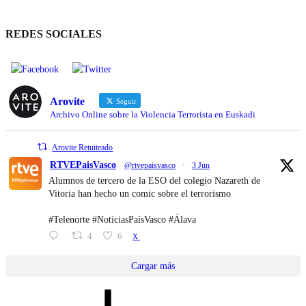
REDES SOCIALES
Arovite
Seguir
Archivo Online sobre la Violencia Terrorista en Euskadi
Arovite Retuiteado
RTVEPaisVasco
@rtvepaisvasco
·
3 Jun
Alumnos de tercero de la ESO del colegio Nazareth de
Vitoria han hecho un comic sobre el terrorismo
#Telenorte #NoticiasPaísVasco #Álava
4
6
X
Cargar más