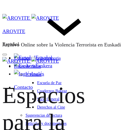
AROVITE
Español
Archivo Online sobre la Violencia Terrorista en Euskadi
Español
Espacios para la memoria
Euskera
Bases de datos
Inglés
F. Bakeaz
Escuela de Paz
Espacios
Contacto
Cuadernos Bakeaz
Serie General
Derechos al Cine
para la
Sugerencias de lectura
Películas y documentales