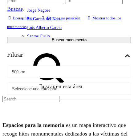
Jonan Zinkunegi
Buscar
Jorge Nagore
Borrar filtros
Obtener mi posición
Mostrar todos los
La Gaceta del Norte
munmentos
Luis Alberto García
Santos Cirilo
Buscar monumento
Search
Filtrar
Buscar en esta área
Espacios para la memoria
es un mapa interactivo que
recoge hitos monumentales dedicados a las víctimas del