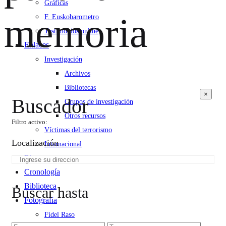
Gráficas
memoria
F. Euskobarometro
Testimonios online
Enlaces
Investigación
Archivos
Bibliotecas
×
Buscador
Grupos de investigación
Otros recursos
Filtro activo:
Víctimas del terrorismo
Localización
Internacional
Blog
Cronología
Biblioteca
Buscar hasta
Fotografía
Fidel Raso