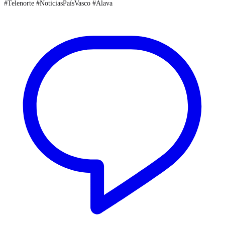
#Telenorte #NoticiasPaísVasco #Álava