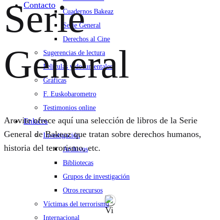
Serie
Contacto
Cuadernos Bakeaz
Serie General
Derechos al Cine
General
Sugerencias de lectura
Películas y documentales
Gráficas
F. Euskobarometro
Testimonios online
Arovite ofrece aquí una selección de libros de la Serie
Enlaces
General de Bakeaz que tratan sobre derechos humanos,
Investigación
historia del terrorismo, etc.
Archivos
Bibliotecas
Grupos de investigación
Otros recursos
Víctimas del terrorismo
Internacional