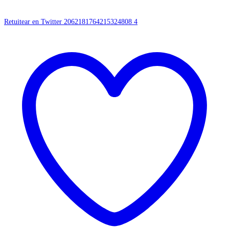
Retuitear en Twitter 2062181764215324808
4