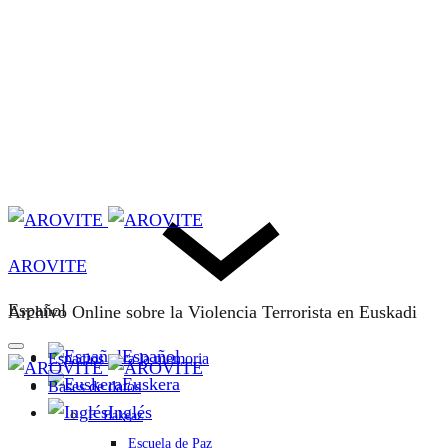
AROVITE
Español
Archivo Online sobre la Violencia Terrorista en Euskadi
Español
Espacios para la memoria
Euskera
Bases de datos
Inglés
F. Bakeaz
Escuela de Paz