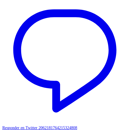
Responder en Twitter 2062181764215324808