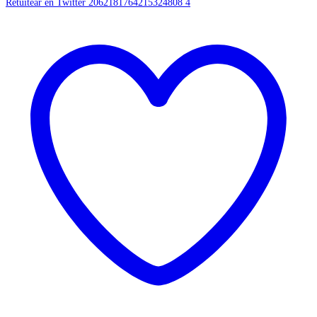
Retuitear en Twitter 2062181764215324808
4