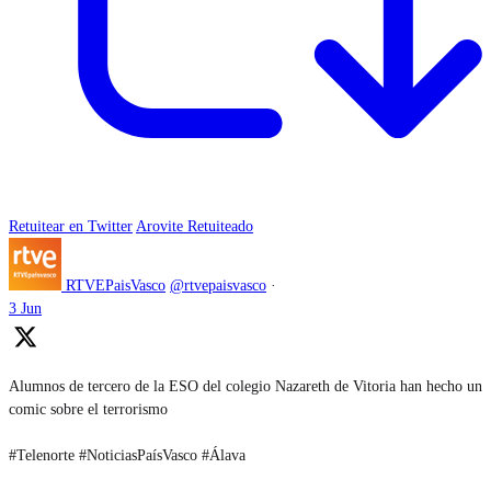
Retuitear en Twitter
Arovite Retuiteado
RTVEPaisVasco
@rtvepaisvasco
·
3 Jun
Alumnos de tercero de la ESO del colegio Nazareth de Vitoria han hecho un
comic sobre el terrorismo
#Telenorte #NoticiasPaísVasco #Álava