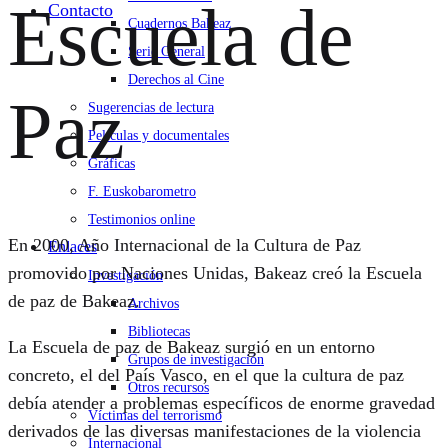
Escuela de
Contacto
Cuadernos Bakeaz
Serie General
Derechos al Cine
Paz
Sugerencias de lectura
Películas y documentales
Gráficas
F. Euskobarometro
Testimonios online
En 2000, Año Internacional de la Cultura de Paz
Enlaces
promovido por Naciones Unidas, Bakeaz creó la Escuela
Investigación
de paz de Bakeaz.
Archivos
Bibliotecas
La Escuela de paz de Bakeaz surgió en un entorno
Grupos de investigación
concreto, el del País Vasco, en el que la cultura de paz
Otros recursos
debía atender a problemas específicos de enorme gravedad
Víctimas del terrorismo
derivados de las diversas manifestaciones de la violencia
Internacional