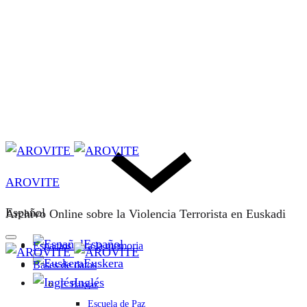
AROVITE
Español
Archivo Online sobre la Violencia Terrorista en Euskadi
Español
Espacios para la memoria
Euskera
Bases de datos
Inglés
F. Bakeaz
Escuela de Paz