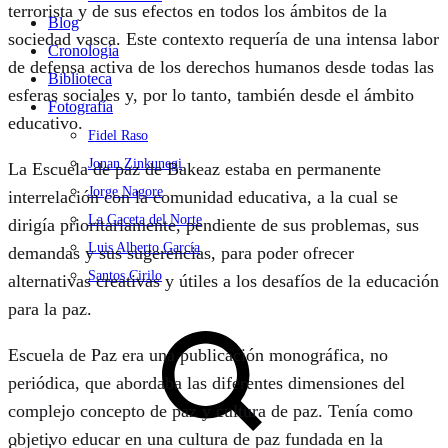
terrorista y de sus efectos en todos los ámbitos de la
Blog
sociedad vasca. Este contexto requería de una intensa labor
Cronología
de defensa activa de los derechos humanos desde todas las
Biblioteca
esferas sociales y, por lo tanto, también desde el ámbito
Fotografía
educativo.
Fidel Raso
Jonan Zinkunegi
La Escuela de paz de Bakeaz estaba en permanente
Jorge Nagore
interrelación con la comunidad educativa, a la cual se
La Gaceta del Norte
dirigía prioritariamente, pendiente de sus problemas, sus
Luis Alberto García
demandas y sus sugerencias, para poder ofrecer
Santos Cirilo
alternativas creativas y útiles a los desafíos de la educación
para la paz.
Escuela de Paz era una publicación monográfica, no
periódica, que abordaba las diferentes dimensiones del
complejo concepto de paz y cultura de paz. Tenía como
objetivo educar en una cultura de paz fundada en la