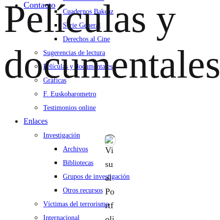
Películas y
Contacto
Cuadernos Bakeaz
Serie General
Derechos al Cine
documentale
Sugerencias de lectura
Películas y documentales
Gráficas
F. Euskobarometro
Testimonios online
Enlaces
Investigación
Archivos
Bibliotecas
Grupos de investigación
Otros recursos
Víctimas del terrorismo
Internacional