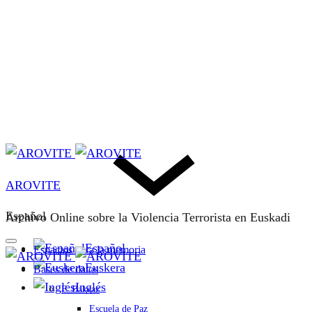
AROVITE
Español
Archivo Online sobre la Violencia Terrorista en Euskadi
Español
Espacios para la memoria
Euskera
Bases de datos
Inglés
F. Bakeaz
Escuela de Paz