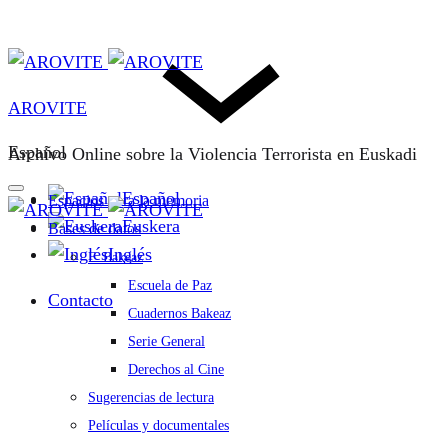
AROVITE
Español
Archivo Online sobre la Violencia Terrorista en Euskadi
Español
Espacios para la memoria
Euskera
Bases de datos
Inglés
F. Bakeaz
Escuela de Paz
Contacto
Cuadernos Bakeaz
Serie General
Derechos al Cine
Sugerencias de lectura
Películas y documentales