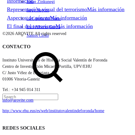
información
Jonan Zinkunegi
Representación visual del terrorismo
Más información
Jorge Nagore
Aspectos de género
Más información
La Gaceta del Norte
El final del terrorismo
Más información
Luis Alberto García
©2026 AROVITE All rights reserved
Santos Cirilo
CONTACTO
Search
Instituto Universitario de Historia Social Valentín de Foronda
Centro de Investigación Micaela Portilla, UPV/EHU
C/ Justo Vélez de Elorriaga, 1
01006 Vitoria-Gasteiz
Tel.: +34 945 014 311
info@arovite.com
http://www.ehu.eus/es/web/institutovalentindeforonda/home
REDES SOCIALES