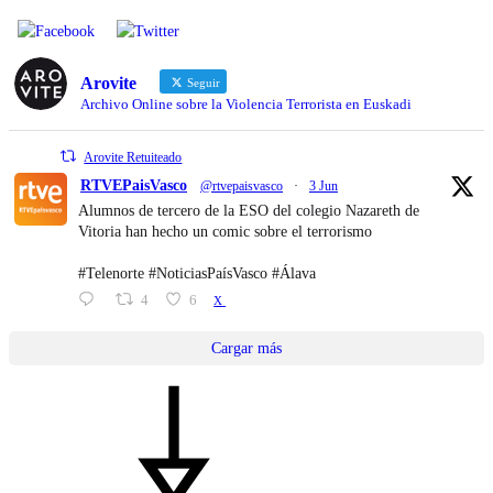
Arovite
Seguir
Archivo Online sobre la Violencia Terrorista en Euskadi
Arovite Retuiteado
RTVEPaisVasco
@rtvepaisvasco
·
3 Jun
Alumnos de tercero de la ESO del colegio Nazareth de
Vitoria han hecho un comic sobre el terrorismo
#Telenorte #NoticiasPaísVasco #Álava
4
6
X
Cargar más