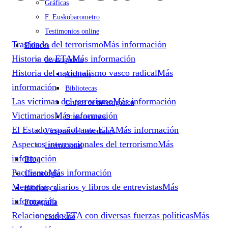
Gráficas
F. Euskobarometro
Testimonios online
Trasfondo del terrorismo
Más información
Enlaces
Historia de ETA
Más información
Investigación
Historia del nacionalismo vasco radical
Más
Archivos
información
Bibliotecas
Las víctimas del terrorismo
Más información
Grupos de investigación
Victimarios
Más información
Otros recursos
El Estado español ante ETA
Más información
Víctimas del terrorismo
Aspectos internacionales del terrorismo
Más
Internacional
información
Blog
Pacifismo
Más información
Cronología
Memorias, diarios y libros de entrevistas
Más
Biblioteca
información
Fotografía
Relaciones de ETA con diversas fuerzas políticas
Más
Fidel Raso