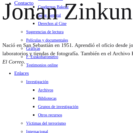
Jonan Zinkun
Contacto
Cuadernos Bakeaz
Serie General
Derechos al Cine
Sugerencias de lectura
Películas y documentales
Nació en San Sebastián en 1951. Aprendió el oficio desde jov
Gráficas
laboratorios y tiendas de fotografía. También en el Archivo
F. Euskobarometro
El Correo
.
Testimonios online
Enlaces
Investigación
Archivos
Bibliotecas
Grupos de investigación
Otros recursos
Víctimas del terrorismo
Internacional