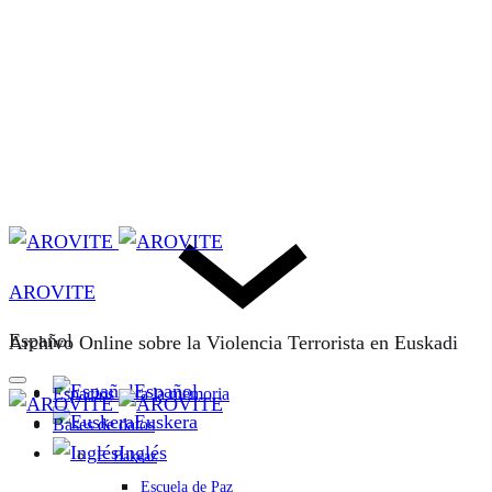
AROVITE
Español
Archivo Online sobre la Violencia Terrorista en Euskadi
Español
Espacios para la memoria
Euskera
Bases de datos
Inglés
F. Bakeaz
Escuela de Paz