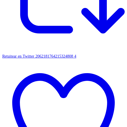
Retuitear en Twitter 2062181764215324808
4