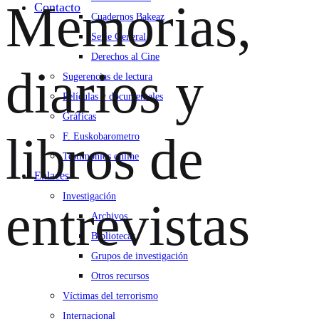
Memorias,
Contacto
Cuadernos Bakeaz
Serie General
Derechos al Cine
diarios y
Sugerencias de lectura
Películas y documentales
Gráficas
libros de
F. Euskobarometro
Testimonios online
Enlaces
Investigación
entrevistas
Archivos
Bibliotecas
Grupos de investigación
Otros recursos
Víctimas del terrorismo
Internacional