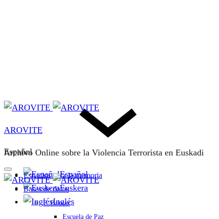
AROVITE
Español
Archivo Online sobre la Violencia Terrorista en Euskadi
Español
Espacios para la memoria
Euskera
Bases de datos
Inglés
F. Bakeaz
Escuela de Paz