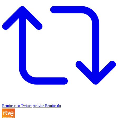
Retuitear en Twitter
Arovite Retuiteado