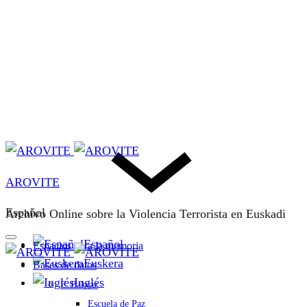
AROVITE
Español
Archivo Online sobre la Violencia Terrorista en Euskadi
Español
Espacios para la memoria
Euskera
Bases de datos
Inglés
F. Bakeaz
Escuela de Paz