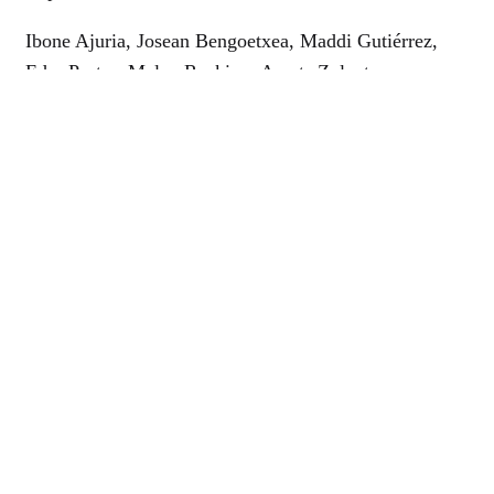
Ibone Ajuria, Josean Bengoetxea, Maddi Gutiérrez,
Eder Pastor, Malen Razkin y Amets Zulueta
Productora
ESCAC Films
Género
Drama
Sinopsis
Bilbao, 2009. Jone es una adolescente de 4º de la
ESO. En su instituto se respira un ambiente
reivindicativo y abertzale. Un día, su padre asume un
cargo político en el Gobierno Vasco, por lo que tendrá