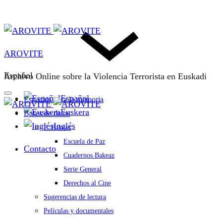
AROVITE
Español
Archivo Online sobre la Violencia Terrorista en Euskadi
Español
Espacios para la memoria
Euskera
Bases de datos
Inglés
F. Bakeaz
Escuela de Paz
Contacto
Cuadernos Bakeaz
Serie General
Derechos al Cine
Sugerencias de lectura
Películas y documentales