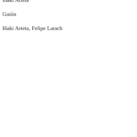
Guión
Iñaki Arteta, Felipe Larach
Productora
Leize Producciones
Género
Documental
Sinopsis
Un joven periodista viaja al País Vasco para acercarse a los
responsables de los asesinatos de la banda terrorista ETA y
a sus cómplices ideológicos. En su viaje se entrevista con