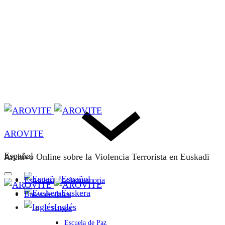
AROVITE
Español
Archivo Online sobre la Violencia Terrorista en Euskadi
Español
Espacios para la memoria
Euskera
Bases de datos
Inglés
F. Bakeaz
Escuela de Paz