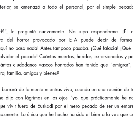
terior, se amenazó a todo el personal, por el simple pecad
ad?”, le pregunté nuevamente. No supo responderme. ¡El
cra del horror provocado por ETA puede decir de forma 
quí no pasa nada! Antes tampoco pasaba. ¡Qué falacia! ¡Qué f
 olvidar el pasado! Cuántos muertos, heridos, extorsionados y p
uántos ciudadanos vascos honrados han tenido que “emigrar”,
rra, familia, amigos y bienes?
 borrará de la mente mientras viva, cuando en una reunión de 
 me dijo con lágrimas en los ojos: “yo, que prácticamente he 
ue vivir fuera de Euskadi por el mero pecado de ser un empre
nazmente. Lo único que he hecho ha sido el bien a la vez que cr