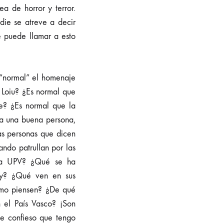
ea de horror y terror.
die se atreve a decir
e puede llamar a esto
 “normal” el homenaje
 Loiu? ¿Es normal que
de? ¿Es normal que la
 a una buena persona,
as personas que dicen
ndo patrullan por las
n la UPV? ¿Qué se ha
oy? ¿Qué ven en sus
como piensen? ¿De qué
 el País Vasco? ¡Son
ue confieso que tengo