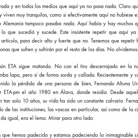
rada y en todos los medios que aquí ya no pasa nada. Claro qu
y viven muy tranquilos, como si efectivamente aquí no hubiese exi
 En Alemania tampoco pasaba nada. Aquí había y hay muchos q
lo que sucedió y sucede. Este insistente repetir que aquí y
e artículo, para decir alto y fuerte que no. Tenemos que repetir
onas que sufren y sufrirán por el resto de los días. No olvidemos
ún ETA sigue matando. No con el tiro descerrajado en la 
mba lapa, pero sí de forma sorda y callada. Recientemente y
enido la pérdida de una persona de bien, Fernando Altuna Urc
or ETA-pm el año 1980 en Álava, donde residía. Desde aquel 
tan solo 10 años, su vida ha sido un constante calvario. Fernand
ido de las instituciones, las vascas en particular, así como de la
da igual, era el lema. Mirar para otro lado.
 que hemos padecido y estamos padeciendo lo inimaginable 