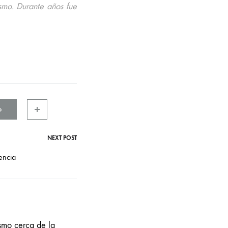
smo. Durante años fue
p
NEXT POST
encia