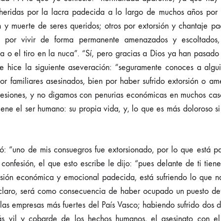
heridas por la lacra padecida a lo largo de muchos años por 
 y muerte de seres queridos; otros por extorsión y chantaje pa
ros por vivir de forma permanente amenazados y escoltados
 o el tiro en la nuca”. “Sí, pero gracias a Dios ya han pasado
le hice la siguiente aseveración: “seguramente conoces a alg
 por familiares asesinados, bien por haber sufrido extorsión o 
resiones, y no digamos con penurias económicas en muchos caso
ene el ser humano: su propia vida, y, lo que es más doloroso si
: “uno de mis consuegros fue extorsionado, por lo que está p
 confesión, el que esto escribe le dijo: “pues delante de ti tien
rsión económica y emocional padecida, está sufriendo lo que 
“claro, será como consecuencia de haber ocupado un puesto d
 las empresas más fuertes del País Vasco; habiendo sufrido dos 
 vil y cobarde de los hechos humanos, el asesinato con el