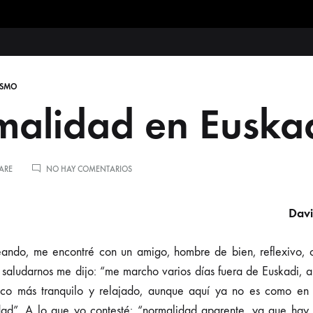
oria
Bases de datos
Enlaces
Blog
Cronología
Bib
ISMO
alidad en Euska
EN
ARE
NO HAY COMENTARIOS
¿NORMALIDAD
EN
EUSKADI?
Dav
eando, me encontré con un amigo, hombre de bien, reflexivo, 
saludarnos me dijo: “me marcho varios días fuera de Euskadi, a
poco más tranquilo y relajado, aunque aquí ya no es como en
ad”. A lo que yo contesté: “normalidad aparente, ya que hay