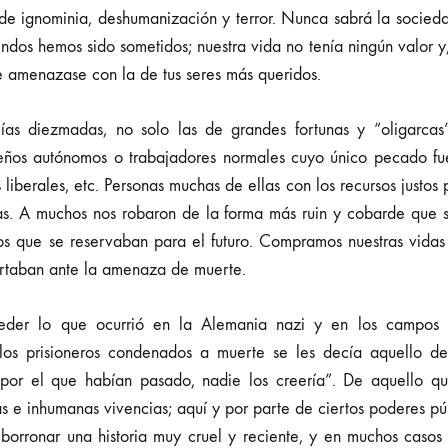
 de ignominia, deshumanización y terror. Nunca sabrá la socied
ndos hemos sido sometidos; nuestra vida no tenía ningún valor y
e amenazase con la de tus seres más queridos.
s diezmadas, no solo las de grandes fortunas y “oligarcas”
eños autónomos o trabajadores normales cuyo único pecado fue
 liberales, etc. Personas muchas de ellas con los recursos justos
ias. A muchos nos robaron de la forma más ruin y cobarde que 
os que se reservaban para el futuro. Compramos nuestras vidas 
rtaban ante la amenaza de muerte.
eder lo que ocurrió en la Alemania nazi y en los campos 
los prisioneros condenados a muerte se les decía aquello de 
o por el que habían pasado, nadie los creería”. De aquello q
s e inhumanas vivencias; aquí y por parte de ciertos poderes pú
borronar una historia muy cruel y reciente, y en muchos casos i