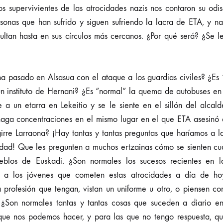
Los supervivientes de las atrocidades nazis nos contaron su odis
onas que han sufrido y siguen sufriendo la lacra de ETA, y na
ultan hasta en sus círculos más cercanos. ¿Por qué será? ¿Se l
ha pasado en Alsasua con el ataque a los guardias civiles? ¿Es
n instituto de Hernani? ¿Es “normal” la quema de autobuses en
a un etarra en Lekeitio y se le siente en el sillón del alcal
haga concentraciones en el mismo lugar en el que ETA asesinó
irre Larraona? ¡Hay tantas y tantas preguntas que haríamos a l
dad! Que les pregunten a muchos ertzainas cómo se sienten cua
ueblos de Euskadi. ¿Son normales los sucesos recientes e
o a los jóvenes que cometen estas atrocidades a día de h
a profesión que tengan, vistan un uniforme u otro, o piensen 
 ¿Son normales tantas y tantas cosas que suceden a diario en
 que nos podemos hacer, y para las que no tengo respuesta, q