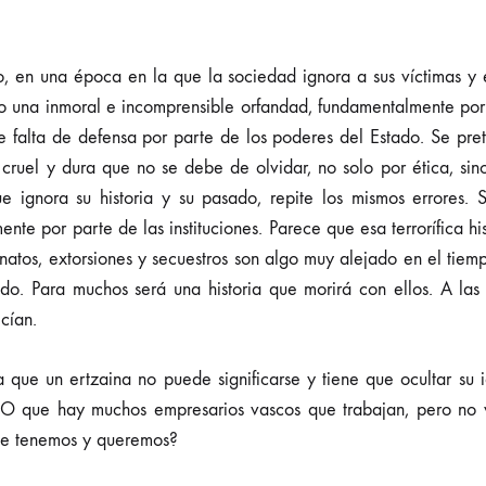
eo, en una época en la que la sociedad ignora a sus víctimas y 
o una inmoral e incomprensible orfandad, fundamentalmente por 
ue falta de defensa por parte de los poderes del Estado. Se pr
cruel y dura que no se debe de olvidar, no solo por ética, sin
 ignora su historia y su pasado, repite los mismos errores.
nte por parte de las instituciones. Parece que esa terrorífica h
sinatos, extorsiones y secuestros son algo muy alejado en el tiem
ido. Para muchos será una historia que morirá con ellos. A las 
cían.
a que un ertzaina no puede significarse y tiene que ocultar su 
 O que hay muchos empresarios vascos que trabajan, pero no 
ue tenemos y queremos?