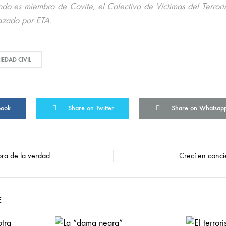
o es miembro de Covite, el Colectivo de Víctimas del Terrori
azado por ETA.
IEDAD CIVIL
book
Share on Twitter
Share on Whatsap
ora de la verdad
Crecí en conci
on
E