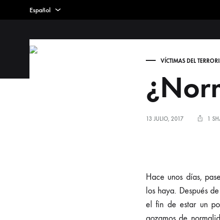
Español
Español
Espacios para la mem
Euskera
AROVITE
Archivo
VÍCTIMAS DEL TERROR
Inglés
Online
¿Norm
sobre
la
Violencia
13 JULIO, 2017
1 SH
Terrorista
en
Euskadi
Hace unos días, pas
los haya. Después de 
el fin de estar un 
gozamos de normalid