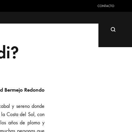
CONTACTO
Search
lioteca
Fotografía
di?
id Bermejo Redondo
cabal y sereno donde
 la Costa del Sol, con
 los años de plomo y
 muchas personas que