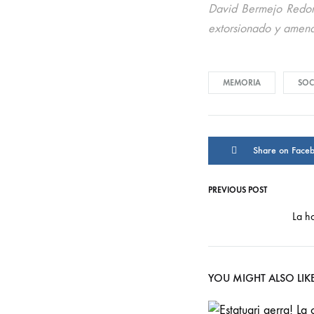
David Bermejo Redond
extorsionado y amen
MEMORIA
SOC
Share on Face
PREVIOUS POST
Post
La h
navigati
YOU MIGHT ALSO LIK