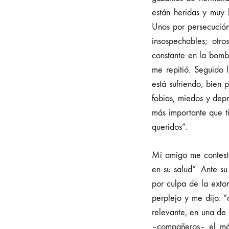
están heridas y muy 
Unos por persecución
insospechables; ot
constante en la bomba
me repitió. Seguido 
está sufriendo, bien
fobias, miedos y dep
más importante que ti
queridos”.
Mi amigo me contestó
en su salud”. Ante su
por culpa de la exto
perplejo y me dijo: 
relevante, en una de
–compañeros– el más