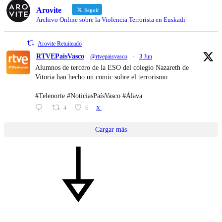
Arovite
Seguir
Archivo Online sobre la Violencia Terrorista en Euskadi
Arovite Retuiteado
RTVEPaisVasco
@rtvepaisvasco
·
3 Jun
Alumnos de tercero de la ESO del colegio Nazareth de
Vitoria han hecho un comic sobre el terrorismo
#Telenorte #NoticiasPaísVasco #Álava
4
6
X
Cargar más