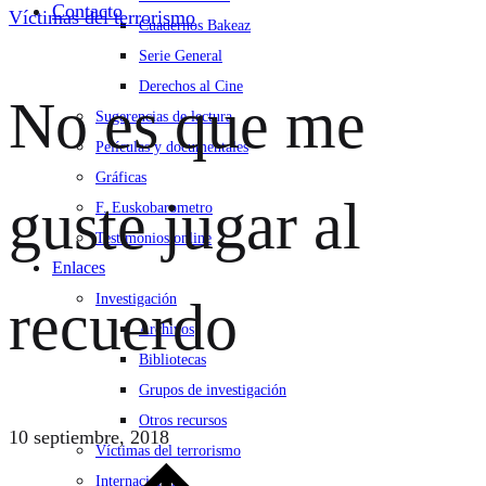
Contacto
Víctimas del terrorismo
Cuadernos Bakeaz
Serie General
Derechos al Cine
No es que me
Sugerencias de lectura
Películas y documentales
Gráficas
guste jugar al
F. Euskobarometro
Testimonios online
Enlaces
Investigación
recuerdo
Archivos
Bibliotecas
Grupos de investigación
Otros recursos
10 septiembre, 2018
Víctimas del terrorismo
Internacional