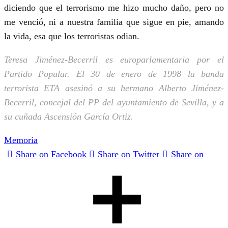
diciendo que el terrorismo me hizo mucho daño, pero no
me venció, ni a nuestra familia que sigue en pie, amando
la vida, esa que los terroristas odian.
Teresa Jiménez-Becerril es europarlamentaria por el
Partido Popular. El 30 de enero de 1998 la banda
terrorista ETA asesinó a su hermano Alberto Jiménez-
Becerril, concejal del PP del ayuntamiento de Sevilla, y a
su cuñada Ascensión García Ortiz.
Memoria
Share on Facebook
Share on Twitter
Share on