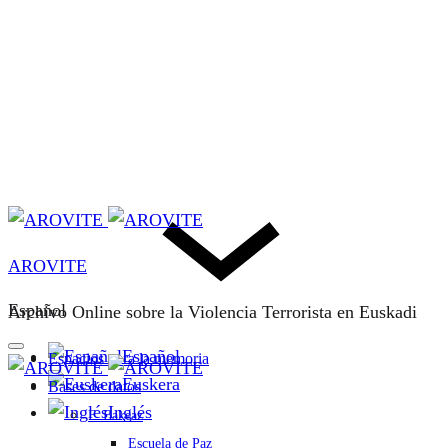
AROVITE
Español
Archivo Online sobre la Violencia Terrorista en Euskadi
Español
Espacios para la memoria
Euskera
Bases de datos
Inglés
F. Bakeaz
Escuela de Paz