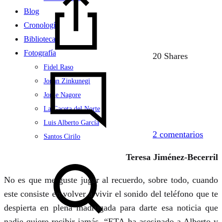
Blog
Cronología
Biblioteca
Fotografía
20 Shares
Fidel Raso
en
Jonan Zinkunegi
No
Jorge Nagore
es
La Gaceta del Norte
que
Luis Alberto García
me
2 comentarios
Santos Cirilo
guste
jugar
Teresa Jiménez-Becerril
Search
al
No es que me guste jugar al recuerdo, sobre todo, cuando
recu
este consiste en volver a vivir el sonido del teléfono que te
despierta en plena madrugada para darte esa noticia que
nadie quiere recibir jamás. “ETA ha asesinado a Alberto y