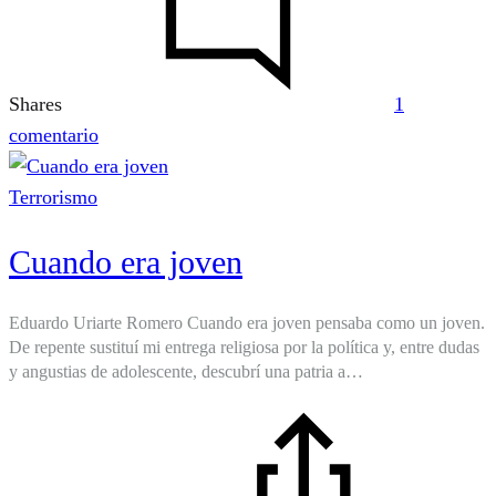
Shares
1
en
comentario
ETA
y
Terrorismo
mi
Cuando era joven
kilómetro
de
proximidad
Eduardo Uriarte Romero Cuando era joven pensaba como un joven.
De repente sustituí mi entrega religiosa por la política y, entre dudas
y angustias de adolescente, descubrí una patria a…