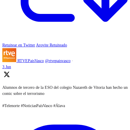
Retuitear en Twitter
Arovite Retuiteado
RTVEPaisVasco
@rtvepaisvasco
·
3 Jun
Alumnos de tercero de la ESO del colegio Nazareth de Vitoria han hecho un
comic sobre el terrorismo
#Telenorte #NoticiasPaísVasco #Álava