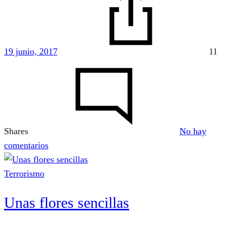
sociales
19 junio, 2017
11
Shares
No hay
en
comentarios
Aquellos
vergonzosos
Terrorismo
años
Unas flores sencillas