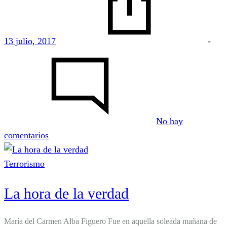
13 julio, 2017
-
No hay
en
comentarios
¿Normalidad
en
Terrorismo
Euskadi?
La hora de la verdad
María del Carmen Alba Figuero Fue en aquella soleada mañana de