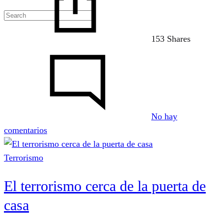
153 Shares
No hay
en
comentarios
Estatuari
gerra!
Terrorismo
La
El terrorismo cerca de la puerta de
otra
autonomía
casa
vasca