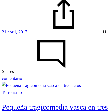
21 abril, 2017
11
Shares
1
en
comentario
La
“dama
Terrorismo
negra”
Pequeña tragicomedia vasca en tres