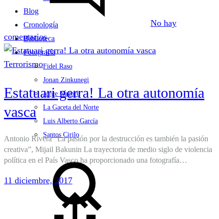
Blog
No hay
Cronología
en
comentarios
Biblioteca
Lecciones
Fotografía
de
Terrorismo
Fidel Raso
vida
Jonan Zinkunegi
Estatuari gerra! La otra autonomía
Jorge Nagore
vasca
La Gaceta del Norte
Luis Alberto García
Santos Cirilo
Antonio Rivera “La pasión por la destrucción es también la pasión
creativa”, Mijail Bakunin La trayectoria de medio siglo de violencia
Search
política en el País Vasco ha proporcionado una fotografía…
11 diciembre, 2017