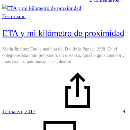
tres
actos
Terrorismo
ETA y mi kilómetro de proximidad
María Jiménez Fue la mañana del Día de la Paz de 1998. En el
colegio estaba todo preparado: un discurso, quizá alguna canción y
unas cuantas palomas que se soltarían…
13 marzo, 2017
9