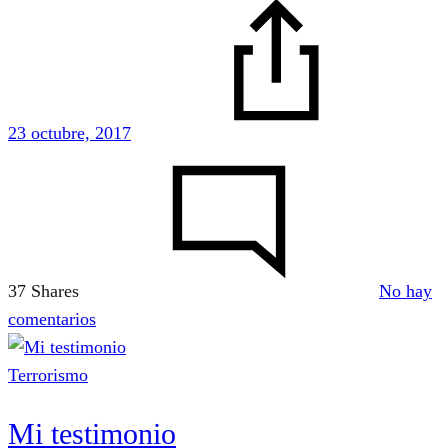
23 octubre, 2017
37 Shares
No hay
en
comentarios
Volver
a
Terrorismo
empezar
Mi testimonio
(desde