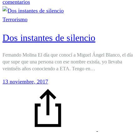
en
comentarios
El
terrorismo
Terrorismo
cerca
Dos instantes de silencio
de
la
puerta
Fernando Molina El día que conocí a Miguel Ángel Blanco, el día
que supe que una persona con ese nombre existía, yo llevaba
de
veintiséis años conociendo a ETA. Tengo en…
casa
13 noviembre, 2017
-