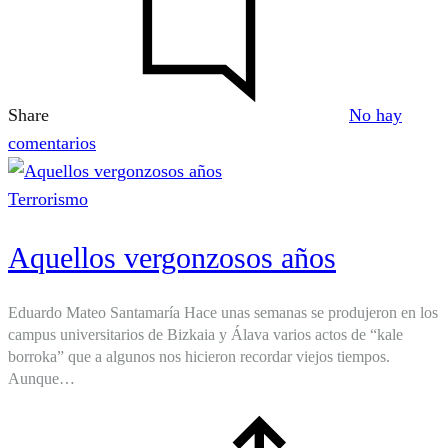
Share
No hay
en
comentarios
Reos
y
Terrorismo
rehenes.
Aquellos vergonzosos años
La
amenaza
terrorista:
Eduardo Mateo Santamaría Hace unas semanas se produjeron en los
campus universitarios de Bizkaia y Álava varios actos de “kale
efectos
borroka” que a algunos nos hicieron recordar viejos tiempos.
vitales
Aunque…
y
actitudes