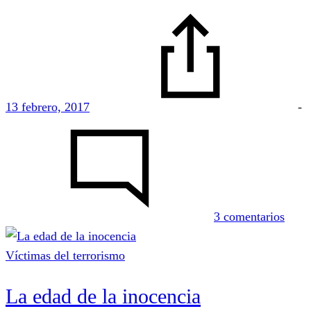
13 febrero, 2017
-
en
“Van
a
mata
a
3 comentarios
mi
padr
Víctimas del terrorismo
La edad de la inocencia