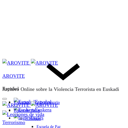
AROVITE
Español
Archivo Online sobre la Violencia Terrorista en Euskadi
Español
Espacios para la memoria
Euskera
Bases de datos
Inglés
F. Bakeaz
Terrorismo
Escuela de Paz