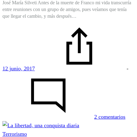
José María Silveti Antes de la muerte de Franco mi vida transcurría
entre reuniones con un grupo de amigos, pues veíamos que tenía
que llegar el cambio, y más después…
12 junio, 2017
-
en
Unas
flore
senci
2 comentarios
Terrorismo