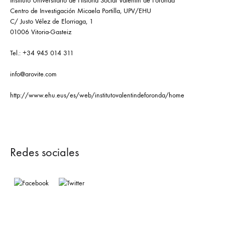
Instituto Universitario de Historia Social Valentín de Foronda
Centro de Investigación Micaela Portilla, UPV/EHU
C/ Justo Vélez de Elorriaga, 1
01006 Vitoria-Gasteiz
Tel.: +34 945 014 311
info@arovite.com
http://www.ehu.eus/es/web/institutovalentindeforonda/home
Redes sociales