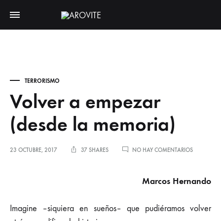
TERRORISMO
Volver a empezar
(desde la memoria)
EN
23 OCTUBRE, 2017
37 SHARES
NO HAY COMENTARIOS
VOLVER
A
EMPEZAR
Marcos Hernando
(DESDE
LA
MEMORIA)
Imagine –siquiera en sueños– que pudiéramos volver