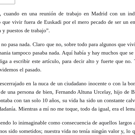
 cuando en una reunión de trabajo en Madrid con un indus
 que vivir fuera de Euskadi por el mero pecado de ser un e
a y puestos de trabajo”.
 no pasa nada. Claro que no, sobre todo para algunos que viv
lemania tampoco pasaba nada. Aquí había y hay muchos que se 
iga a escribir este artículo, para decir alto y fuerte que no
olvidemos el pasado.
escerrajado en la nuca de un ciudadano inocente o con la bom
 de una persona de bien, Fernando Altuna Urcelay, hijo de 
taba con tan solo 10 años, su vida ha sido un constante calvari
iudadanía. Mientras a mí no me toque, todo da igual, era el lem
ndo lo inimaginable como consecuencia de aquellos largos añ
s sido sometidos; nuestra vida no tenía ningún valor y, lo q