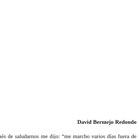
rmalidad
kadi?
David Bermejo Redondo
és de saludarnos me dijo: “me marcho varios días fuera de