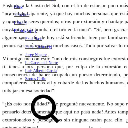
Euskadi, a la Costa del Sol, con el fin de estar un poco m
Blog
“normalidad aparente, ya que hay muchas personas que está
Timeline
y muerte de seres queridos; otros por extorsión y chantaje
Library
constante en la bomba o el tiro en la nuca”. “Sí, pero graci
Photography
alguien que a día de hoy está sufriendo, bien por familiar
Fidel Raso
penurias económicas en muchos casos. Todo por salvar lo más
Jonan Zinkunegi
Jorge Nagore
Mi amigo me contestó: “uno de mis consuegros fue extorsiona
La Gaceta del Norte
ti tienes a otra persona que, por culpa de la extorsión
Luis Alberto García
consecuencia de haber ocupado un puesto determinado, pe
Santos Cirilo
compañeros– el más vil y cobarde de los hechos humanos, el
trabajar en esa sociedad”.
Search
“¿Es esto normalidad?”, le pregunté nuevamente. No supo r
pensarlo detenidamente, que aquí no pasa nada! Antes tampo
extorsionados y perseguidos sin ninguna razón para ello. 
amigos y bienes?