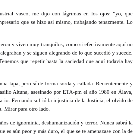
trial vasco, me dijo con lágrimas en los ojos: “yo, que
mpresario que se hizo así mismo, trabajando tenazmente. Lo
ieron y viven muy tranquilos, como si efectivamente aquí no
alegraban y se siguen alegrando de lo que sucedió y sucede.
. Tenemos que repetir hasta la saciedad que aquí todavía hay
ba lapa, pero sí de forma sorda y callada. Recientemente y
Basilio Altuna, asesinado por ETA-pm el año 1980 en Álava,
o. Fernando sufrió la injusticia de la Justicia, el olvido de
a. Mirar para otro lado.
os de ignominia, deshumanización y terror. Nunca sabrá la
ue es aún peor y más duro, el que se te amenazase con la de