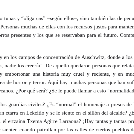
rtunas y “oligarcas” –según ellos–, sino también las de pe
c. Personas muchas de ellas con los recursos justos para mante
rros presentes y los que se reservaban para el futuro. Compr
y en los campos de concentración de Auschwitz, donde a los 
do, nadie los creería”. De aquello quedaron personas que rela
 y emborronar una historia muy cruel y reciente, y en muc
sea de horror y terror. Aquí hay muchas personas que han suf
ercanos. ¿Por qué será? ¿Se le puede llamar a esto “normalida
 los guardias civiles? ¿Es “normal” el homenaje a presos de
etarra en Lekeitio y se le siente en el sillón del alcalde? ¿
 el ertzaina Txema Agirre Larraona? ¡Hay tantas y tantas pr
sienten cuando patrullan por las calles de ciertos pueblos 