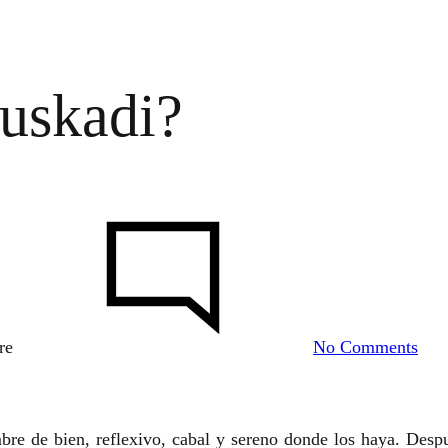
uskadi?
on
¿No
en
Eus
re
No Comments
re de bien, reflexivo, cabal y sereno donde los haya. Despu