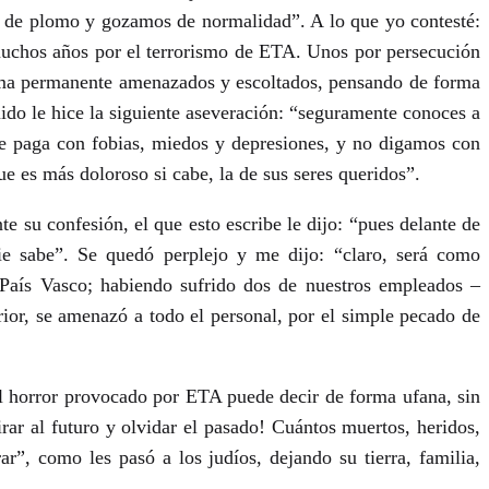
os de plomo y gozamos de normalidad”. A lo que yo contesté:
muchos años por el terrorismo de ETA. Unos por persecución
forma permanente amenazados y escoltados, pensando de forma
uido le hice la siguiente aseveración: “seguramente conoces a
que paga con fobias, miedos y depresiones, y no digamos con
e es más doloroso si cabe, la de sus seres queridos”.
 su confesión, el que esto escribe le dijo: “pues delante de
ie sabe”. Se quedó perplejo y me dijo: “claro, será como
País Vasco; habiendo sufrido dos de nuestros empleados –
ior, se amenazó a todo el personal, por el simple pecado de
l horror provocado por ETA puede decir de forma ufana, sin
ar al futuro y olvidar el pasado! Cuántos muertos, heridos,
”, como les pasó a los judíos, dejando su tierra, familia,