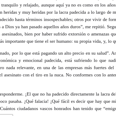
ás tranquilo y relajado, aunque aquí ya no es como en los añ
n heridas y muy heridas por la lacra padecida a lo largo de 
 padecido hasta términos insospechables; otros por vivir de 
as a Dios ya han pasado aquellos años duros”, me repitió. Seg
es asesinados, bien por haber sufrido extorsión o amenazas 
 importante que tiene el ser humano: su propia vida, y, lo qu
do, por lo que está pagando un alto precio en su salud”. Ante
 económica y emocional padecida, está sufriendo lo que nad
ro nada relevante, en una de las empresas más fuertes del 
 asesinato con el tiro en la nuca. No conformes con lo anter
esponderme. ¡El que no ha padecido directamente la lacra de
co pasaba. ¡Qué falacia! ¡Qué fácil es decir que hay que mir
¿Cuántos ciudadanos vascos honrados han tenido que “emigrar