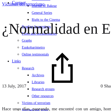
Contact
Víctimas del terrorismo
Journal of Bakeaz
General Series
Right to the Cinema
¿Normalidad en E
Reading Suggestions
Films and documentaries
Graphs
Euskobarómetro
Online testimonials
Links
Research
Archives
Libraries
13 July, 2017
0 Sha
Research groups
Other resources
Victims of terrorism
Hace unos días, paseando, me encontré con un amigo, homb
International scope