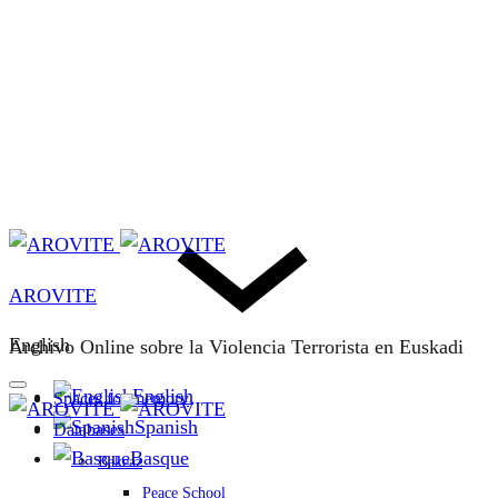
AROVITE
English
Archivo Online sobre la Violencia Terrorista en Euskadi
English
Spaces for memory
Spanish
Databases
Basque
Bakeaz
Peace School