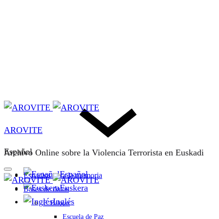
AROVITE
Español
Archivo Online sobre la Violencia Terrorista en Euskadi
Español
Espacios para la memoria
Euskera
Bases de datos
Inglés
F. Bakeaz
Escuela de Paz