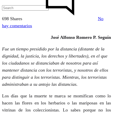
698 Shares
No
en
hay comentarios
Distancia.
José Alfonso Romero P. Seguín
Un
día
Fue un tiempo presidido por la distancia (distante de la
menos
dignidad, la justicia, los derechos y libertades), en el que
en
los ciudadanos se distanciaban de nosotros para así
la
mantener distancia con los terroristas, y nosotros de ellos
vida
para distinguir a los terroristas. Mientras, los terroristas
de
administraban a su antojo las distancias.
dos
Los días que la muerte te marca se momifican como lo
guardias
hacen las flores en los herbarios o las mariposas en las
civiles
vitrinas de los coleccionistas. Lo sabes porque no los
en