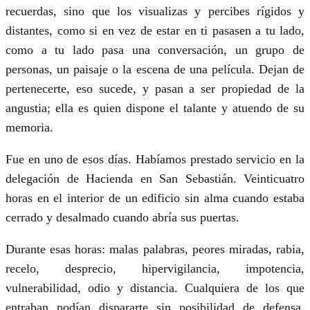
recuerdas, sino que los visualizas y percibes rígidos y
la
distantes, como si en vez de estar en ti pasasen a tu lado,
Euskadi
como a tu lado pasa una conversación, un grupo de
de
personas, un paisaje o la escena de una película. Dejan de
los
pertenecerte, eso sucede, y pasan a ser propiedad de la
años
angustia; ella es quien dispone el talante y atuendo de su
80
memoria.
Fue en uno de esos días. Habíamos prestado servicio en la
delegación de Hacienda en San Sebastián. Veinticuatro
horas en el interior de un edificio sin alma cuando estaba
cerrado y desalmado cuando abría sus puertas.
Durante esas horas: malas palabras, peores miradas, rabia,
recelo, desprecio, hipervigilancia, impotencia,
vulnerabilidad, odio y distancia. Cualquiera de los que
entraban podían dispararte sin posibilidad de defensa,