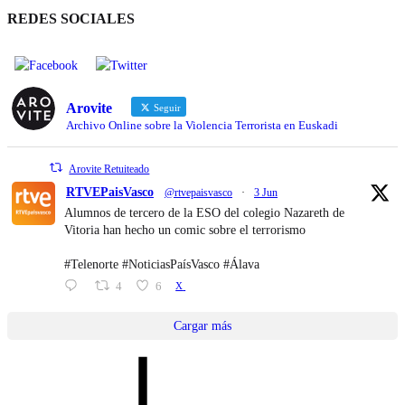
REDES SOCIALES
Arovite
Seguir
Archivo Online sobre la Violencia Terrorista en Euskadi
Arovite Retuiteado
RTVEPaisVasco
@rtvepaisvasco
·
3 Jun
Alumnos de tercero de la ESO del colegio Nazareth de
Vitoria han hecho un comic sobre el terrorismo
#Telenorte #NoticiasPaísVasco #Álava
4
6
X
Cargar más