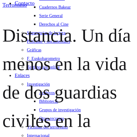
Contacto
Terrorismo
Cuadernos Bakeaz
Serie General
Derechos al Cine
Distancia. Un día
Sugerencias de lectura
Películas y documentales
Gráficas
menos en la vida
F. Euskobarometro
Testimonios online
Enlaces
Investigación
de dos guardias
Archivos
Bibliotecas
Grupos de investigación
civiles en la
Otros recursos
Víctimas del terrorismo
Internacional