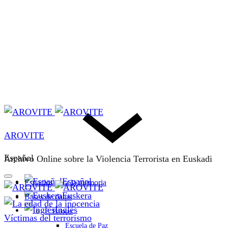
AROVITE
Español
Archivo Online sobre la Violencia Terrorista en Euskadi
Español
Espacios para la memoria
Euskera
Bases de datos
Inglés
F. Bakeaz
Víctimas del terrorismo
Escuela de Paz