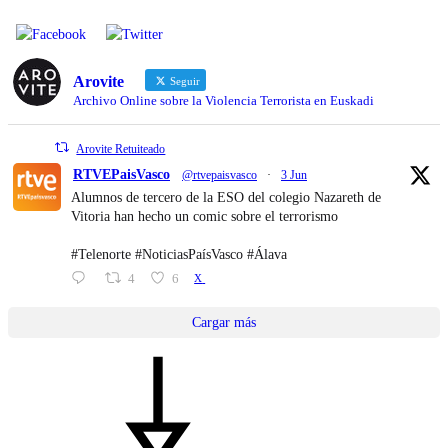
Arovite
Seguir
Archivo Online sobre la Violencia Terrorista en Euskadi
Arovite Retuiteado
RTVEPaisVasco
@rtvepaisvasco
·
3 Jun
Alumnos de tercero de la ESO del colegio Nazareth de
Vitoria han hecho un comic sobre el terrorismo
#Telenorte #NoticiasPaísVasco #Álava
4
6
X
Cargar más