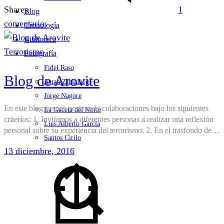
Shares
1
Blog
en
comentario
Cronología
La
Biblioteca
edad
Terrorismo
Fotografía
de
Fidel Raso
Blog de Arovite
la
Jonan Zinkunegi
inocencia
Jorge Nagore
En este blog iremos posteando colaboraciones bajo los siguientes
La Gaceta del Norte
criterios: 1. Invitamos a diferentes personas a realizar una reflexión
Luis Alberto García
personal sobre su experiencia del terrorismo. 2. En el trasfondo de…
Santos Cirilo
13 diciembre, 2016
Search