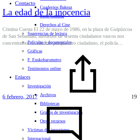
Contacto
Cuadernos Bakeaz
La edad de la inocencia
Serie General
Derechos al Cine
Cristina Cuesta El 22 de mayo de 1986, en la plaza de Guipúzcoa
Sugerencias de lectura
de San Sebastián, alrededor de sesenta ciudadanos vascos nos
Películas y documentales
concentramos en silencio porque otro ciudadano, el policía…
Gráficas
F. Euskobarometro
Testimonios online
Enlaces
Investigación
Archivos
6 febrero, 2017
19
Bibliotecas
Grupos de investigación
Otros recursos
Víctimas del terrorismo
Internacional