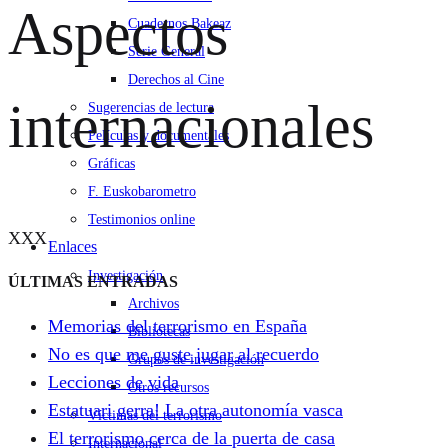
Aspectos
Cuadernos Bakeaz
Serie General
Derechos al Cine
internacionales
Sugerencias de lectura
Películas y documentales
Gráficas
F. Euskobarometro
Testimonios online
XXX
Enlaces
Investigación
ÚLTIMAS ENTRADAS
Archivos
Memorias del terrorismo en España
Bibliotecas
No es que me guste jugar al recuerdo
Grupos de investigación
Lecciones de vida
Otros recursos
Estatuari gerra! La otra autonomía vasca
Víctimas del terrorismo
El terrorismo cerca de la puerta de casa
Internacional