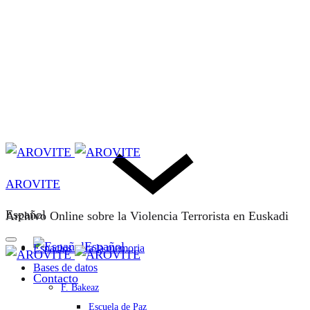
AROVITE
Español
Archivo Online sobre la Violencia Terrorista en Euskadi
Español
Espacios para la memoria
Bases de datos
Contacto
F. Bakeaz
Escuela de Paz