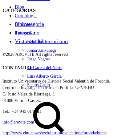
Blog
CATEGORÍAS
Cronología
Sin categoría
Biblioteca
Terrorismo
Fotografía
Víctimas del terrorismo
Fidel Raso
Jonan Zinkunegi
©2026 AROVITE All rights reserved
Jorge Nagore
CONTACTO
La Gaceta del Norte
Luis Alberto García
Instituto Universitario de Historia Social Valentín de Foronda
Santos Cirilo
Centro de Investigación Micaela Portilla, UPV/EHU
C/ Justo Vélez de Elorriaga, 1
Search
01006 Vitoria-Gasteiz
Tel.: +34 945 014 311
info@arovite.com
http://www.ehu.eus/es/web/institutovalentindeforonda/home