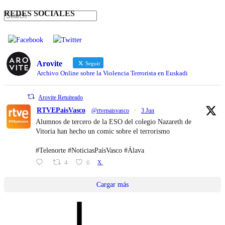
REDES SOCIALES
Arovite
Seguir
Archivo Online sobre la Violencia Terrorista en Euskadi
Arovite Retuiteado
RTVEPaisVasco
@rtvepaisvasco
·
3 Jun
Alumnos de tercero de la ESO del colegio Nazareth de
Vitoria han hecho un comic sobre el terrorismo
#Telenorte #NoticiasPaísVasco #Álava
4
6
X
Cargar más