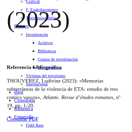
Gráficas
(2023)
F. Euskobarometro
Testimonios online
Enlaces
Investigación
Archivos
Bibliotecas
Grupos de investigación
Referencia bibliográfica
Otros recursos
Víctimas del terrorismo
THOUVEREZ, Ludivine (2023): «Memorias
Internacional
subterráneas de la violencia de ETA: estudio de tres
Blog
comics vascos»,
Atlante. Revue d’études romanes
, nº
Cronología
19, pp. 1-20.
Biblioteca
Fotografía
Consultar PDF
Fidel Raso