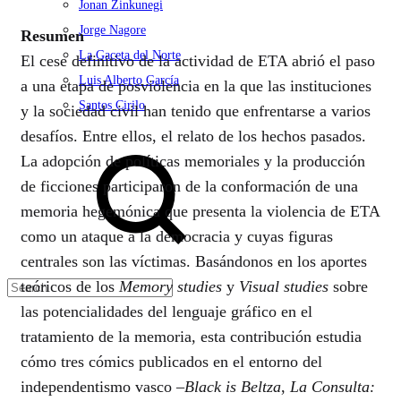
Jonan Zinkunegi
Jorge Nagore
Resumen
La Gaceta del Norte
El cese definitivo de la actividad de ETA abrió el paso
Luis Alberto García
a una etapa de posviolencia en la que las instituciones
Santos Cirilo
y la sociedad civil han tenido que enfrentarse a varios
desafíos. Entre ellos, el relato de los hechos pasados.
Search
La adopción de políticas memoriales y la producción
de ficciones participaron de la conformación de una
memoria hegemónica que presenta la violencia de ETA
como un ataque a la democracia y cuyas figuras
centrales son las víctimas. Basándonos en los aportes
teóricos de los
Memory studies
y
Visual studies
sobre
las potencialidades del lenguaje gráfico en el
tratamiento de la memoria, esta contribución estudia
cómo tres cómics publicados en el entorno del
independentismo vasco –
Black is Beltza
,
La Consulta: