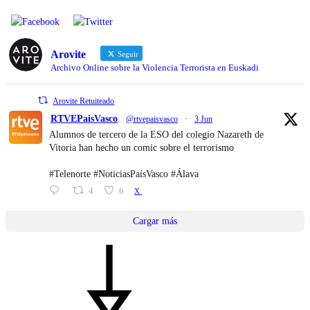
Arovite
Seguir
Archivo Online sobre la Violencia Terrorista en Euskadi
Arovite Retuiteado
RTVEPaisVasco
@rtvepaisvasco
·
3 Jun
Alumnos de tercero de la ESO del colegio Nazareth de
Vitoria han hecho un comic sobre el terrorismo
#Telenorte #NoticiasPaísVasco #Álava
4
6
X
Cargar más