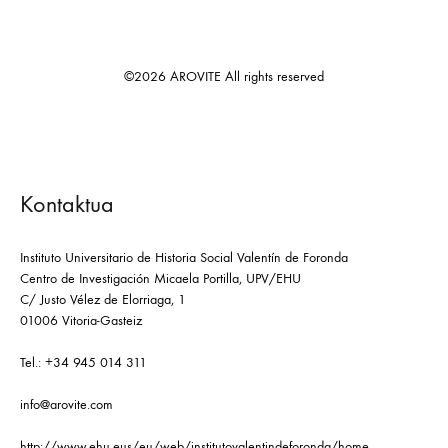
©2026 AROVITE All rights reserved
Kontaktua
Instituto Universitario de Historia Social Valentín de Foronda
Centro de Investigación Micaela Portilla, UPV/EHU
C/ Justo Vélez de Elorriaga, 1
01006 Vitoria-Gasteiz
Tel.: +34 945 014 311
info@arovite.com
http://www.ehu.eus/eu/web/institutovalentindeforonda/home