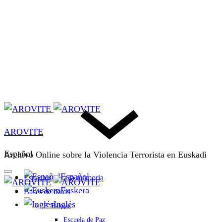
AROVITE
Español
Archivo Online sobre la Violencia Terrorista en Euskadi
Español
Espacios para la memoria
Euskera
Bases de datos
Inglés
F. Bakeaz
Escuela de Paz