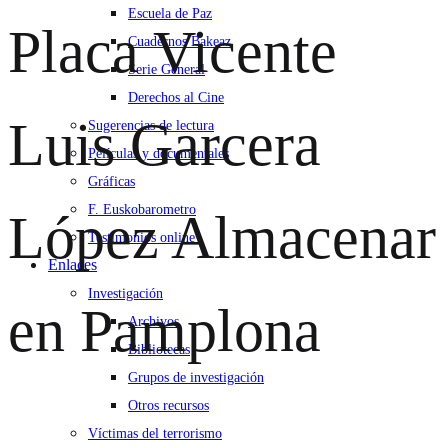
Escuela de Paz
Placa Vicente
Cuadernos Bakeaz
Serie General
Derechos al Cine
Luis Garcera
Sugerencias de lectura
Películas y documentales
Gráficas
F. Euskobarometro
López
Almacenar
Testimonios online
Enlaces
Investigación
en Pamplona
Archivos
Bibliotecas
Grupos de investigación
Otros recursos
Víctimas del terrorismo