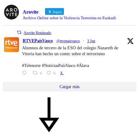
Arovite
Seguir
Archivo Online sobre la Violencia Terrorista en Euskadi
Arovite Retuiteado
RTVEPaisVasco
@rtvepaisvasco
·
3 Jun
Alumnos de tercero de la ESO del colegio Nazareth de
Vitoria han hecho un comic sobre el terrorismo
#Telenorte #NoticiasPaísVasco #Álava
4
6
X
Cargar más