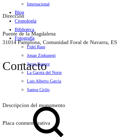
Internacional
Blog
Dirección
Cronología
Biblioteca
Puente de la Magdalena
Fotografía
31014 Pamplona, Comunidad Foral de Navarra, ES
Fidel Raso
Jonan Zinkunegi
Contacto
Jorge Nagore
La Gaceta del Norte
Luis Alberto García
Santos Cirilo
Search
Descripcion del monumento
Placa conmemorativa