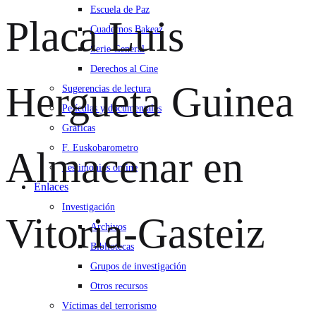
Escuela de Paz
Placa Luis
Cuadernos Bakeaz
Serie General
Derechos al Cine
Hergueta Guinea
Sugerencias de lectura
Películas y documentales
Gráficas
F. Euskobarometro
Almacenar en
Testimonios online
Enlaces
Investigación
Vitoria-Gasteiz
Archivos
Bibliotecas
Grupos de investigación
Otros recursos
Víctimas del terrorismo