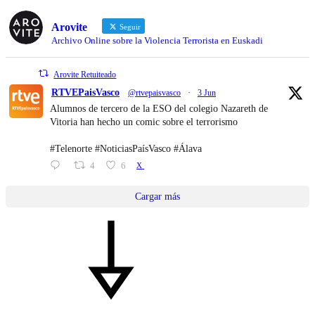
Arovite
Seguir
Archivo Online sobre la Violencia Terrorista en Euskadi
Arovite Retuiteado
RTVEPaisVasco
@rtvepaisvasco
·
3 Jun
Alumnos de tercero de la ESO del colegio Nazareth de
Vitoria han hecho un comic sobre el terrorismo
#Telenorte #NoticiasPaísVasco #Álava
4
6
X
Cargar más