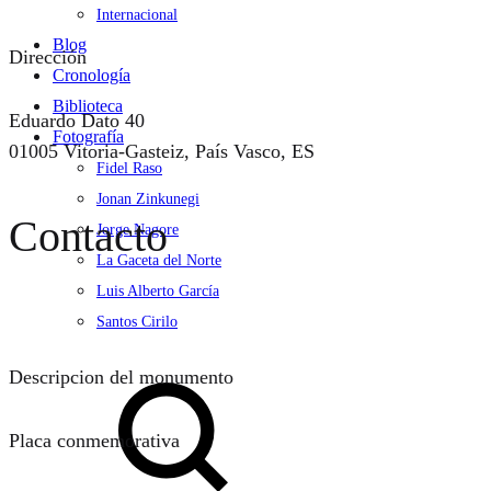
Internacional
Blog
Dirección
Cronología
Biblioteca
Eduardo Dato 40
Fotografía
01005 Vitoria-Gasteiz, País Vasco, ES
Fidel Raso
Jonan Zinkunegi
Contacto
Jorge Nagore
La Gaceta del Norte
Luis Alberto García
Santos Cirilo
Search
Descripcion del monumento
Placa conmemorativa