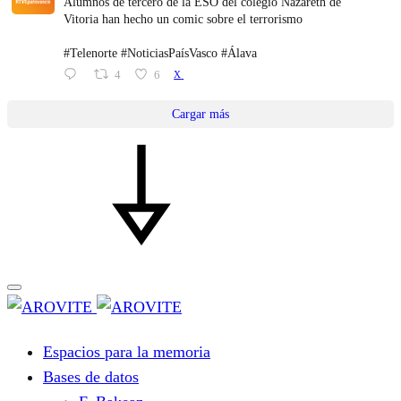
Alumnos de tercero de la ESO del colegio Nazareth de
Vitoria han hecho un comic sobre el terrorismo
#Telenorte #NoticiasPaísVasco #Álava
4
6
X
Cargar más
Espacios para la memoria
Bases de datos