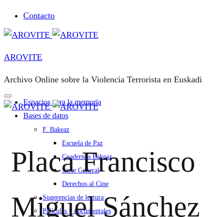
Contacto
AROVITE
Archivo Online sobre la Violencia Terrorista en Euskadi
Espacios para la memoria
Bases de datos
F. Bakeaz
Escuela de Paz
Placa Francisco
Cuadernos Bakeaz
Serie General
Derechos al Cine
Miguel Sánchez
Sugerencias de lectura
Películas y documentales