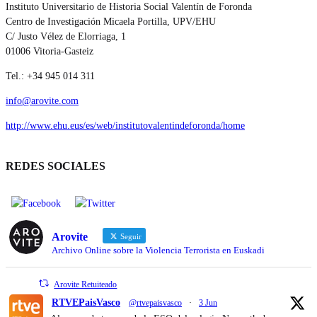
Instituto Universitario de Historia Social Valentín de Foronda
Centro de Investigación Micaela Portilla, UPV/EHU
C/ Justo Vélez de Elorriaga, 1
01006 Vitoria-Gasteiz
Tel.: +34 945 014 311
info@arovite.com
http://www.ehu.eus/es/web/institutovalentindeforonda/home
REDES SOCIALES
Arovite
Seguir
Archivo Online sobre la Violencia Terrorista en Euskadi
Arovite Retuiteado
RTVEPaisVasco
@rtvepaisvasco
·
3 Jun