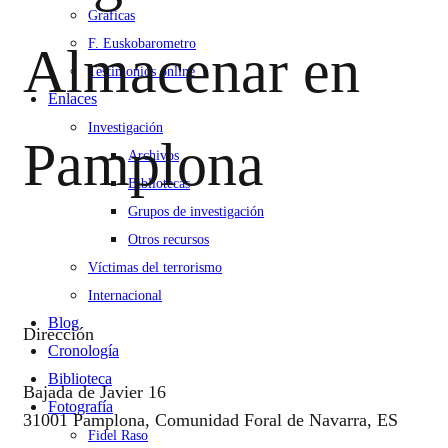
Gráficas
F. Euskobarometro
Almacenar en
Testimonios online
Enlaces
Investigación
Pamplona
Archivos
Bibliotecas
Grupos de investigación
Otros recursos
Víctimas del terrorismo
Internacional
Blog
Dirección
Cronología
Biblioteca
Bajada de Javier 16
Fotografía
31001 Pamplona, Comunidad Foral de Navarra, ES
Fidel Raso