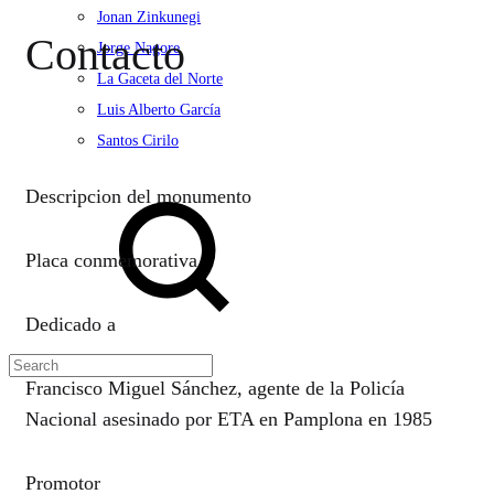
Jonan Zinkunegi
Contacto
Jorge Nagore
La Gaceta del Norte
Luis Alberto García
Santos Cirilo
Search
Descripcion del monumento
Placa conmemorativa
Dedicado a
Francisco Miguel Sánchez, agente de la Policía
Nacional asesinado por ETA en Pamplona en 1985
Promotor