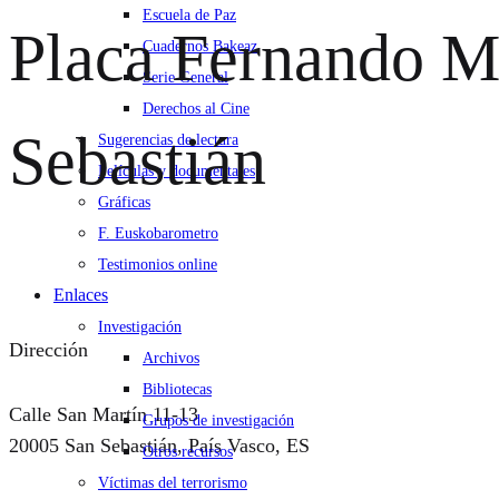
Escuela de Paz
Placa Fernando 
Cuadernos Bakeaz
Serie General
Derechos al Cine
Sebastián
Sugerencias de lectura
Películas y documentales
Gráficas
F. Euskobarometro
Testimonios online
Enlaces
Investigación
Dirección
Archivos
Bibliotecas
Calle San Martín 11-13
Grupos de investigación
20005 San Sebastián, País Vasco, ES
Otros recursos
Víctimas del terrorismo