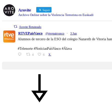
Arovite
Seguir
Archivo Online sobre la Violencia Terrorista en Euskadi
Arovite Retuiteado
RTVEPaisVasco
@rtvepaisvasco
·
3 Jun
Alumnos de tercero de la ESO del colegio Nazareth de Vitoria han
#Telenorte #NoticiasPaísVasco #Álava
4
6
X