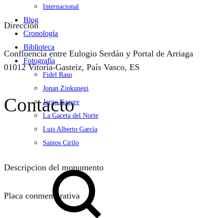
Internacional
Blog
Dirección
Cronología
Biblioteca
Confluencia entre Eulogio Serdán y Portal de Arriaga
Fotografía
01012 Vitoria-Gasteiz, País Vasco, ES
Fidel Raso
Jonan Zinkunegi
Contacto
Jorge Nagore
La Gaceta del Norte
Luis Alberto García
Santos Cirilo
Search
Descripcion del monumento
Placa conmemorativa