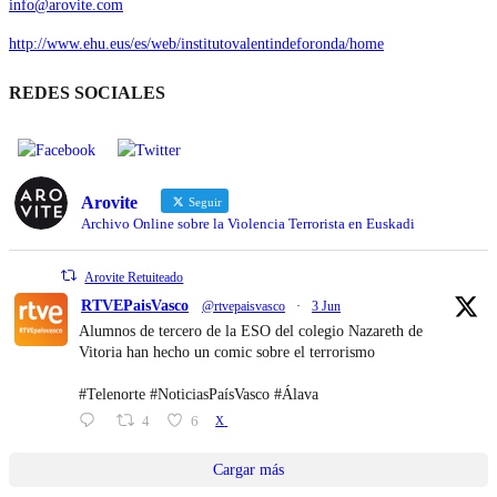
info@arovite.com
http://www.ehu.eus/es/web/institutovalentindeforonda/home
REDES SOCIALES
Arovite
Seguir
Archivo Online sobre la Violencia Terrorista en Euskadi
Arovite Retuiteado
RTVEPaisVasco
@rtvepaisvasco
·
3 Jun
Alumnos de tercero de la ESO del colegio Nazareth de
Vitoria han hecho un comic sobre el terrorismo
#Telenorte #NoticiasPaísVasco #Álava
4
6
X
Cargar más