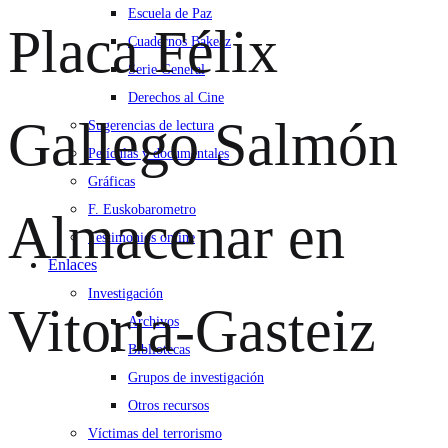
Escuela de Paz
Placa Félix
Cuadernos Bakeaz
Serie General
Derechos al Cine
Gallego Salmón
Sugerencias de lectura
Películas y documentales
Gráficas
F. Euskobarometro
Almacenar en
Testimonios online
Enlaces
Investigación
Vitoria-Gasteiz
Archivos
Bibliotecas
Grupos de investigación
Otros recursos
Víctimas del terrorismo