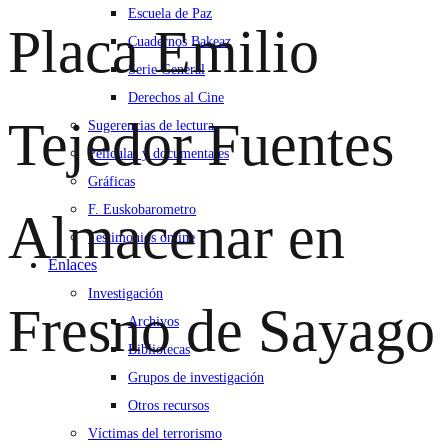
Escuela de Paz
Placa Emilio
Cuadernos Bakeaz
Serie General
Derechos al Cine
Tejedor Fuentes
Sugerencias de lectura
Películas y documentales
Gráficas
F. Euskobarometro
Almacenar en
Testimonios online
Enlaces
Investigación
Fresno de Sayago
Archivos
Bibliotecas
Grupos de investigación
Otros recursos
Víctimas del terrorismo