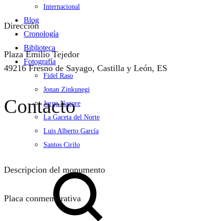
Internacional
Blog
Dirección
Cronología
Biblioteca
Plaza Emilio Tejedor
Fotografía
49216 Fresno de Sayago, Castilla y León, ES
Fidel Raso
Jonan Zinkunegi
Contacto
Jorge Nagore
La Gaceta del Norte
Luis Alberto García
Santos Cirilo
Search
Descripcion del monumento
Placa conmemorativa