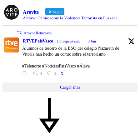
Arovite
Seguir
Archivo Online sobre la Violencia Terrorista en Euskadi
Arovite Retuiteado
RTVEPaisVasco
@rtvepaisvasco
·
3 Jun
Alumnos de tercero de la ESO del colegio Nazareth de
Vitoria han hecho un comic sobre el terrorismo
#Telenorte #NoticiasPaísVasco #Álava
4
6
X
Cargar más