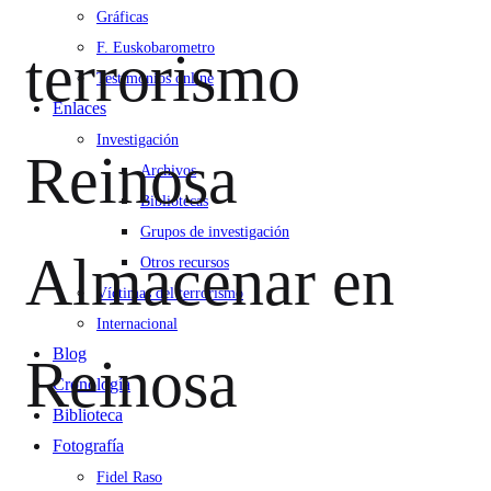
Gráficas
F. Euskobarometro
terrorismo
Testimonios online
Enlaces
Investigación
Reinosa
Archivos
Bibliotecas
Grupos de investigación
Almacenar en
Otros recursos
Víctimas del terrorismo
Internacional
Blog
Reinosa
Cronología
Biblioteca
Fotografía
Fidel Raso