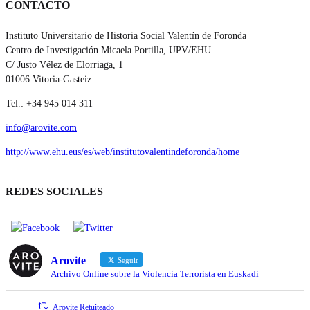
CONTACTO
Instituto Universitario de Historia Social Valentín de Foronda
Centro de Investigación Micaela Portilla, UPV/EHU
C/ Justo Vélez de Elorriaga, 1
01006 Vitoria-Gasteiz
Tel.: +34 945 014 311
info@arovite.com
http://www.ehu.eus/es/web/institutovalentindeforonda/home
REDES SOCIALES
Arovite
Seguir
Archivo Online sobre la Violencia Terrorista en Euskadi
Arovite Retuiteado