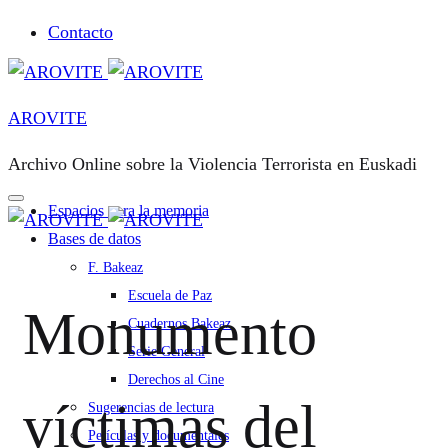
Contacto
AROVITE
Archivo Online sobre la Violencia Terrorista en Euskadi
Espacios para la memoria
Bases de datos
F. Bakeaz
Escuela de Paz
Monumento
Cuadernos Bakeaz
Serie General
Derechos al Cine
víctimas del
Sugerencias de lectura
Películas y documentales