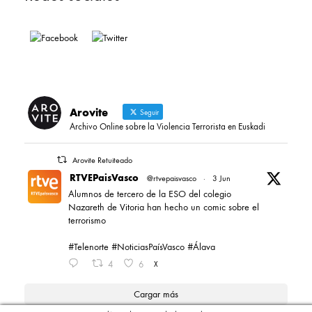
Arovite
Seguir
Archivo Online sobre la Violencia Terrorista en Euskadi
Arovite Retuiteado
RTVEPaisVasco
@rtvepaisvasco
·
3 Jun
Alumnos de tercero de la ESO del colegio
Nazareth de Vitoria han hecho un comic sobre el
terrorismo
#Telenorte #NoticiasPaísVasco #Álava
4
6
X
Cargar más