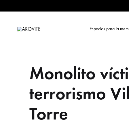
Espacios para la mem
AROVITE
Archivo
Online
sobre
la
Monolito víct
Violencia
Terrorista
en
terrorismo Vi
Euskadi
Torre