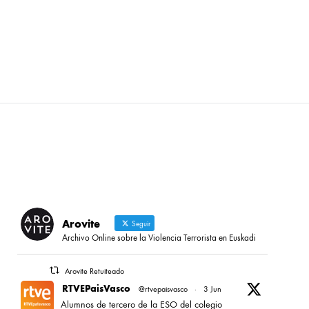
Arovite
Seguir
Archivo Online sobre la Violencia Terrorista en Euskadi
Arovite Retuiteado
RTVEPaisVasco
@rtvepaisvasco
·
3 Jun
Alumnos de tercero de la ESO del colegio