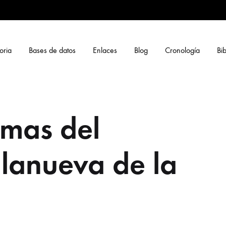
oria
Bases de datos
Enlaces
Blog
Cronología
Bib
imas del
llanueva de la