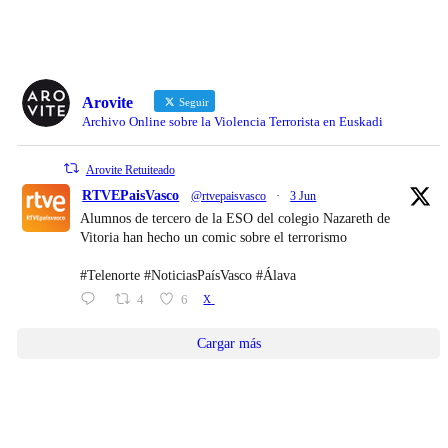
Arovite
Seguir
Archivo Online sobre la Violencia Terrorista en Euskadi
Arovite Retuiteado
RTVEPaisVasco
@rtvepaisvasco
·
3 Jun
Alumnos de tercero de la ESO del colegio Nazareth de
Vitoria han hecho un comic sobre el terrorismo
#Telenorte #NoticiasPaísVasco #Álava
4
6
X
Cargar más