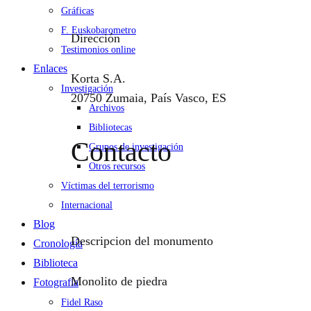
Gráficas
F. Euskobarometro
Dirección
Testimonios online
Enlaces
Korta S.A.
Investigación
20750 Zumaia, País Vasco, ES
Archivos
Bibliotecas
Contacto
Grupos de investigación
Otros recursos
Víctimas del terrorismo
Internacional
Blog
Descripcion del monumento
Cronología
Biblioteca
Monolito de piedra
Fotografía
Fidel Raso