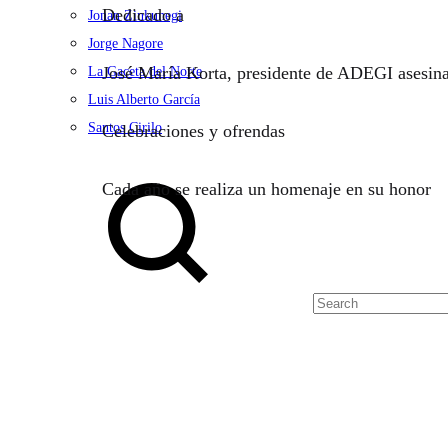
Dedicado a
Jonan Zinkunegi
Jorge Nagore
José María Korta, presidente de ADEGI asesi
La Gaceta del Norte
Luis Alberto García
Santos Cirilo
Celebraciones y ofrendas
Search
Cada año se realiza un homenaje en su honor