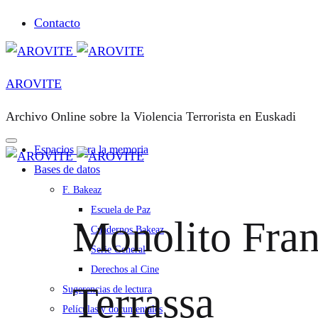
Contacto
AROVITE
Archivo Online sobre la Violencia Terrorista en Euskadi
Espacios para la memoria
Bases de datos
F. Bakeaz
Escuela de Paz
Monolito Fra
Cuadernos Bakeaz
Serie General
Derechos al Cine
Terrassa
Sugerencias de lectura
Películas y documentales