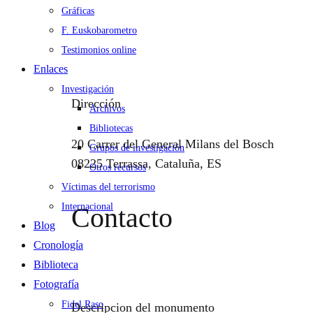
Gráficas
F. Euskobarometro
Testimonios online
Enlaces
Investigación
Dirección
Archivos
Bibliotecas
20 Carrer del General Milans del Bosch
Grupos de investigación
08225 Terrassa, Cataluña, ES
Otros recursos
Víctimas del terrorismo
Internacional
Contacto
Blog
Cronología
Biblioteca
Fotografía
Fidel Raso
Descripcion del monumento