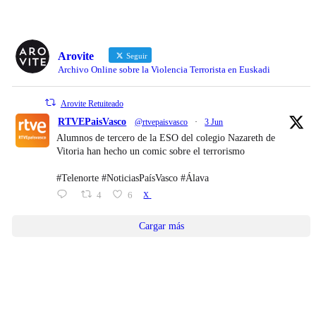
Arovite
Seguir
Archivo Online sobre la Violencia Terrorista en Euskadi
Arovite Retuiteado
RTVEPaisVasco
@rtvepaisvasco
·
3 Jun
Alumnos de tercero de la ESO del colegio Nazareth de
Vitoria han hecho un comic sobre el terrorismo
#Telenorte #NoticiasPaísVasco #Álava
4
6
X
Cargar más