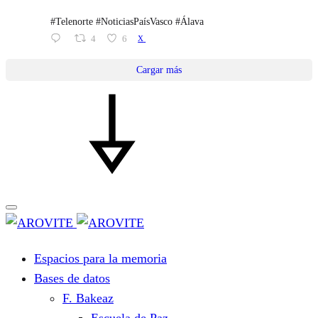
#Telenorte #NoticiasPaísVasco #Álava
4
6
X
Cargar más
Espacios para la memoria
Bases de datos
F. Bakeaz
Escuela de Paz