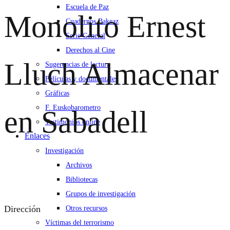
Escuela de Paz
Monolito Ernest
Cuadernos Bakeaz
Serie General
Derechos al Cine
Lluch
Almacenar
Sugerencias de lectura
Películas y documentales
Gráficas
F. Euskobarometro
en Sabadell
Testimonios online
Enlaces
Investigación
Archivos
Bibliotecas
Grupos de investigación
Dirección
Otros recursos
Víctimas del terrorismo