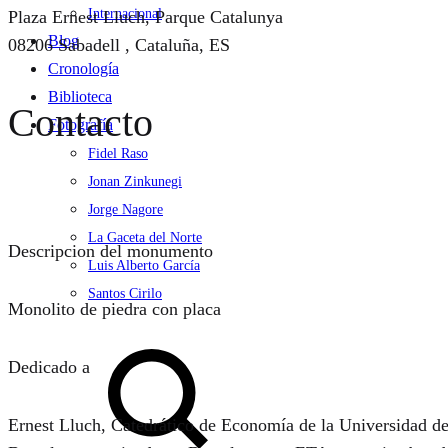
Internacional
Plaza Ernest Lluch, Parque Catalunya
Blog
08206 Sabadell , Cataluña, ES
Cronología
Biblioteca
Contacto
Fotografía
Fidel Raso
Jonan Zinkunegi
Jorge Nagore
La Gaceta del Norte
Descripcion del monumento
Luis Alberto García
Santos Cirilo
Monolito de piedra con placa
Search
Dedicado a
Ernest Lluch, Catedrático de Economía de la Universidad d