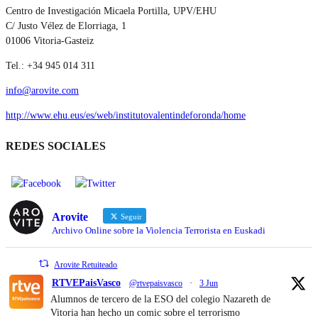
Centro de Investigación Micaela Portilla, UPV/EHU
C/ Justo Vélez de Elorriaga, 1
01006 Vitoria-Gasteiz
Tel.: +34 945 014 311
info@arovite.com
http://www.ehu.eus/es/web/institutovalentindeforonda/home
REDES SOCIALES
Arovite
Seguir
Archivo Online sobre la Violencia Terrorista en Euskadi
Arovite Retuiteado
RTVEPaisVasco
@rtvepaisvasco
·
3 Jun
Alumnos de tercero de la ESO del colegio Nazareth de
Vitoria han hecho un comic sobre el terrorismo