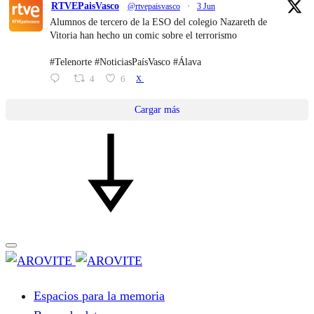
RTVEPaisVasco
@rtvepaisvasco
·
3 Jun
Alumnos de tercero de la ESO del colegio Nazareth de
Vitoria han hecho un comic sobre el terrorismo
#Telenorte #NoticiasPaísVasco #Álava
4
6
X
Cargar más
Espacios para la memoria