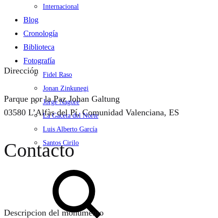
Internacional
Blog
Cronología
Biblioteca
Fotografía
Dirección
Fidel Raso
Jonan Zinkunegi
Parque por la Paz Johan Galtung
Jorge Nagore
03580 L’Alfàs del Pí, Comunidad Valenciana, ES
La Gaceta del Norte
Luis Alberto García
Contacto
Santos Cirilo
Search
Descripcion del monumento