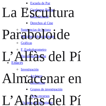
Escuela de Paz
La Escultura
Cuadernos Bakeaz
Serie General
Derechos al Cine
Paraboloide
Sugerencias de lectura
Películas y documentales
Gráficas
F. Euskobarometro
L’Alfàs del Pí
Testimonios online
Enlaces
Investigación
Almacenar en
Archivos
Bibliotecas
Grupos de investigación
L’Alfàs del Pí
Otros recursos
Víctimas del terrorismo