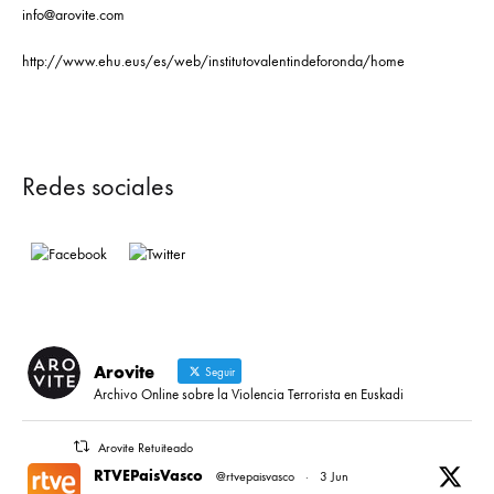
info@arovite.com
http://www.ehu.eus/es/web/institutovalentindeforonda/home
Redes sociales
Arovite
Seguir
Archivo Online sobre la Violencia Terrorista en Euskadi
Arovite Retuiteado
RTVEPaisVasco
@rtvepaisvasco
·
3 Jun