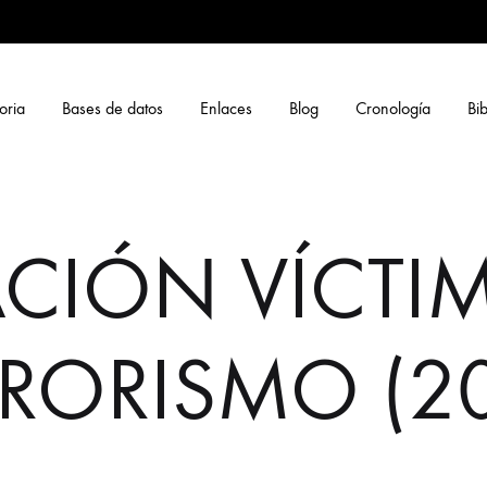
oria
Bases de datos
Enlaces
Blog
Cronología
Bib
CIÓN VÍCTIM
RRORISMO (20