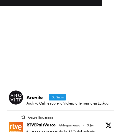
Arovite
Seguir
Archivo Online sobre la Violencia Terrorista en Euskadi
Arovite Retuiteado
RTVEPaisVasco
@rtvepaisvasco
·
3 Jun
Alumnos de tercero de la ESO del colegio