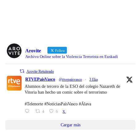
Arovite
Follow
Archivo Online sobre la Violencia Terrorista en Euskadi
Arovite Retuiteado
RTVEPaisVasco
@rtvepaisvasco
·
3 Eka
Alumnos de tercero de la ESO del colegio Nazareth de
Vitoria han hecho un comic sobre el terrorismo
#Telenorte #NoticiasPaísVasco #Álava
4
6
X
Cargar más