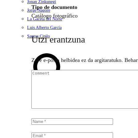
Jonan Zinkunegi
Tipo de documento
Jorge Nagore
Catálogo fotográfico
La Gaceta del Norte
Luis Alberto García
Santos Cirilo
Utzi erantzuna
Search
Zure e-posta helbidea ez da argitaratuko.
Behar