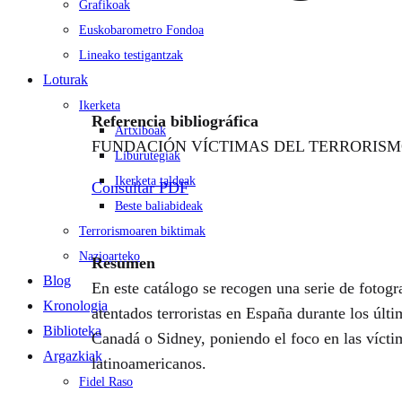
Grafikoak
Euskobarometro Fondoa
Lineako testigantzak
Loturak
Ikerketa
Referencia bibliográfica
Artxiboak
FUNDACIÓN VÍCTIMAS DEL TERRORISMO
Liburutegiak
Ikerketa taldeak
Consultar PDF
Beste baliabideak
Terrorismoaren biktimak
Nazioarteko
Resumen
Blog
En este catálogo se recogen una serie de fotogr
Kronologia
atentados terroristas en España durante los últ
Biblioteka
Canadá o Sidney, poniendo el foco en las vícti
Argazkiak
latinoamericanos.
Fidel Raso