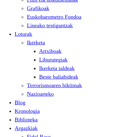
Grafikoak
Euskobarometro Fondoa
Lineako testigantzak
Loturak
Ikerketa
Artxiboak
Liburutegiak
Ikerketa taldeak
Beste baliabideak
Terrorismoaren biktimak
Nazioarteko
Blog
Kronologia
Biblioteka
Argazkiak
Fidel Raso