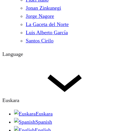
Jonan Zinkunegi
Jorge Nagore
La Gaceta del Norte
Luis Alberto García
Santos Cirilo
Language
Euskara
Euskara
Spanish
English