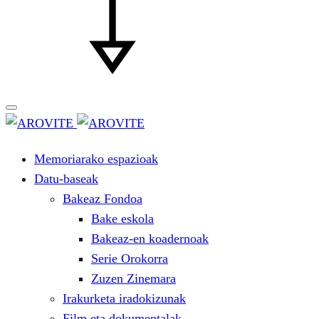
Memoriarako espazioak
Datu-baseak
Bakeaz Fondoa
Bake eskola
Bakeaz-en koadernoak
Serie Orokorra
Zuzen Zinemara
Irakurketa iradokizunak
Film eta dokumentalak