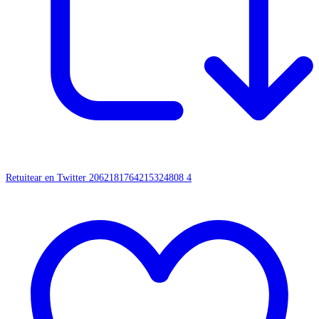
Retuitear en Twitter 2062181764215324808
4