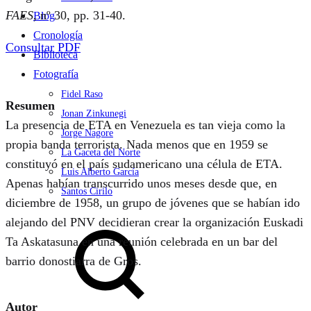
FAES
, nº 30, pp. 31-40.
Blog
Cronología
Consultar PDF
Biblioteca
Fotografía
Fidel Raso
Resumen
Jonan Zinkunegi
La presencia de ETA en Venezuela es tan vieja como la
Jorge Nagore
propia banda terrorista. Nada menos que en 1959 se
La Gaceta del Norte
constituyó en el país sudamericano una célula de ETA.
Luis Alberto García
Apenas habían transcurrido unos meses desde que, en
Santos Cirilo
diciembre de 1958, un grupo de jóvenes que se habían ido
Search
alejando del PNV decidieran crear la organización Euskadi
Ta Askatasuna en una reunión celebrada en un bar del
barrio donostiarra de Gros.
Autor