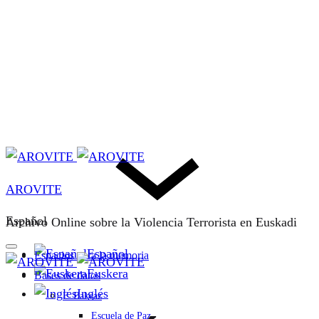
AROVITE
Español
Archivo Online sobre la Violencia Terrorista en Euskadi
Español
Espacios para la memoria
Euskera
Bases de datos
Inglés
F. Bakeaz
Escuela de Paz