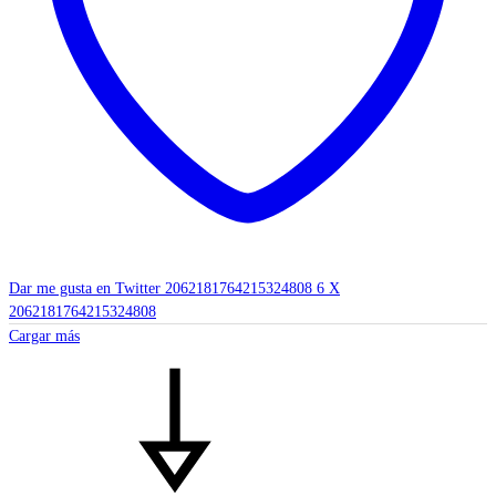
Dar me gusta en Twitter 2062181764215324808
6
X
2062181764215324808
Cargar más