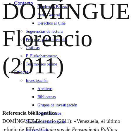
DOMÍNGUE
Contacto
Cuadernos Bakeaz
Serie General
Derechos al Cine
Florencio
Sugerencias de lectura
Películas y documentales
Gráficas
(2011)
F. Euskobarometro
Testimonios online
Enlaces
Investigación
Archivos
Bibliotecas
Grupos de investigación
Referencia bibliográfica
Otros recursos
DOMÍNGUEZ Florencio (2011): «Venezuela, el último
Víctimas del terrorismo
refugio de ETA»,
Cuadernos de Pensamiento Político
Internacional