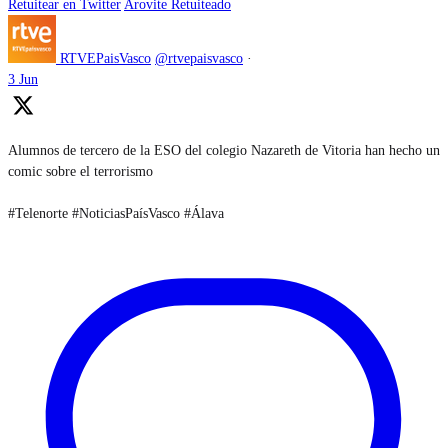
Retuitear en Twitter
Arovite Retuiteado
RTVEPaisVasco
@rtvepaisvasco
·
3 Jun
Alumnos de tercero de la ESO del colegio Nazareth de Vitoria han hecho un
comic sobre el terrorismo
#Telenorte #NoticiasPaísVasco #Álava