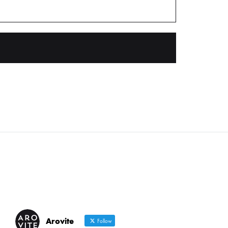
Arovite
Follow