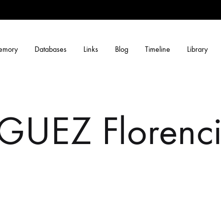
memory
Databases
Links
Blog
Timeline
Library
EZ Florenci