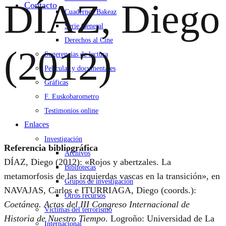
DÍAZ, Diego
Contacto
Cuadernos Bakeaz
Serie General
Derechos al Cine
(2012)
Sugerencias de lectura
Películas y documentales
Gráficas
F. Euskobarometro
Testimonios online
Enlaces
Investigación
Referencia bibliográfica
Archivos
DÍAZ, Diego (2012): «Rojos y abertzales. La
Bibliotecas
metamorfosis de las izquierdas vascas en la transición», en
Grupos de investigación
NAVAJAS, Carlos e ITURRIAGA, Diego (coords.):
Otros recursos
Coetánea. Actas del III Congreso Internacional de
Víctimas del terrorismo
Historia de Nuestro Tiempo
. Logroño: Universidad de La
Internacional