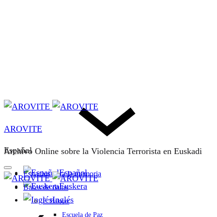
AROVITE
Español
Archivo Online sobre la Violencia Terrorista en Euskadi
Español
Espacios para la memoria
Euskera
Bases de datos
Inglés
F. Bakeaz
Escuela de Paz