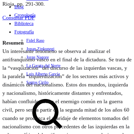
Rioja, pp. 291-300.
Blog
Cronología
Consultar PDF
Biblioteca
Fotografía
Fidel Raso
Resumen
Jonan Zinkunegi
Un interesante fenómeno se observa al analizar el
Jorge Nagore
antifranquismo vasco en el final de la dictadura. Se trata de
La Gaceta del Norte
la “vasquización” del discurso de las izquierdas vascas, y
Luis Alberto García
la paralela “izquierdización” de los sectores más activos y
Santos Cirilo
dinámicos del nacionalismo. Estos dos mundos, izquierda
y nacionalismo, históricamente distantes y enfrentados,
Search
habían confluido contra el enemigo común en la guerra
civil, pero será a partir de la segunda mitad de los años 60
cuando se produzca el maridaje de elementos tomados del
nacionalismo con otros procedentes de las izquierdas en la