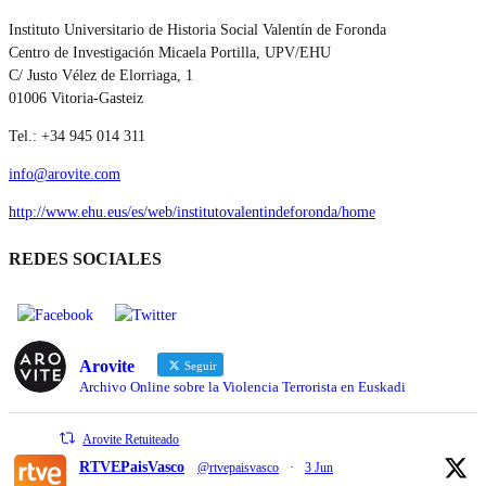
Instituto Universitario de Historia Social Valentín de Foronda
Centro de Investigación Micaela Portilla, UPV/EHU
C/ Justo Vélez de Elorriaga, 1
01006 Vitoria-Gasteiz
Tel.: +34 945 014 311
info@arovite.com
http://www.ehu.eus/es/web/institutovalentindeforonda/home
REDES SOCIALES
Arovite
Seguir
Archivo Online sobre la Violencia Terrorista en Euskadi
Arovite Retuiteado
RTVEPaisVasco
@rtvepaisvasco
·
3 Jun