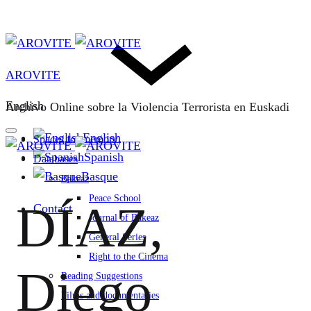
AROVITE
English
Archivo Online sobre la Violencia Terrorista en Euskadi
English
Spaces for memory
Spanish
Databases
Basque
Bakeaz
Peace School
DÍAZ,
Contact
Journal of Bakeaz
General Series
Right to the Cinema
Diego
Reading Suggestions
Films and documentaries