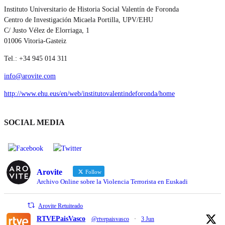
Instituto Universitario de Historia Social Valentín de Foronda
Centro de Investigación Micaela Portilla, UPV/EHU
C/ Justo Vélez de Elorriaga, 1
01006 Vitoria-Gasteiz
Tel.: +34 945 014 311
info@arovite.com
http://www.ehu.eus/en/web/institutovalentindeforonda/home
SOCIAL MEDIA
Arovite
Follow
Archivo Online sobre la Violencia Terrorista en Euskadi
Arovite Retuiteado
RTVEPaisVasco
@rtvepaisvasco
·
3 Jun