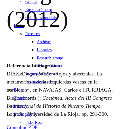
Graphs
(2012)
Euskobarómetro
Online testimonials
Links
Research
Archives
Libraries
Research groups
Referencia bibliográfica
Other resources
DÍAZ, Diego (2012): «Rojos y abertzales. La
Victims of terrorism
metamorfosis de las izquierdas vascas en la
International scope
transición», en NAVAJAS, Carlos e ITURRIAGA,
Blog
Diego (coords.):
Coetánea. Actas del III Congreso
Timeline
Internacional de Historia de Nuestro Tiempo
.
Library
Logroño: Universidad de La Rioja, pp. 291-300.
Photography
Fidel Raso
Consultar PDF