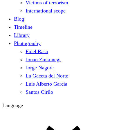
Victims of terrorism
International scope
Blog
Timeline
Library
Photography
Fidel Raso
Jonan Zinkunegi
Jorge Nagore
La Gaceta del Norte
Luis Alberto García
Santos Cirilo
Language