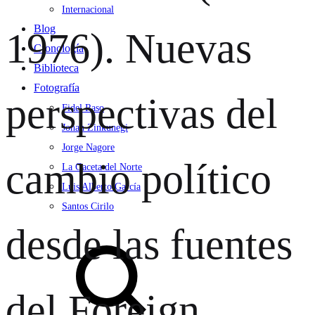
Internacional
Blog
1976). Nuevas
Cronología
Biblioteca
Fotografía
perspectivas del
Fidel Raso
Jonan Zinkunegi
Jorge Nagore
cambio político
La Gaceta del Norte
Luis Alberto García
Santos Cirilo
desde las fuentes
Search
del Foreign