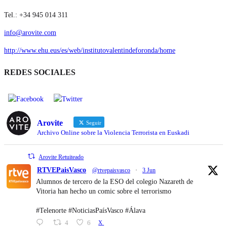
Tel.: +34 945 014 311
info@arovite.com
http://www.ehu.eus/es/web/institutovalentindeforonda/home
REDES SOCIALES
Arovite
Seguir
Archivo Online sobre la Violencia Terrorista en Euskadi
Arovite Retuiteado
RTVEPaisVasco
@rtvepaisvasco
·
3 Jun
Alumnos de tercero de la ESO del colegio Nazareth de
Vitoria han hecho un comic sobre el terrorismo
#Telenorte #NoticiasPaísVasco #Álava
4
6
X