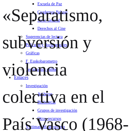
Escuela de Paz
«Separatismo,
Cuadernos Bakeaz
Serie General
Derechos al Cine
subversión y
Sugerencias de lectura
Películas y documentales
Gráficas
F. Euskobarometro
violencia
Testimonios online
Enlaces
Investigación
colectiva en el
Archivos
Bibliotecas
Grupos de investigación
País Vasco (1968-
Otros recursos
Víctimas del terrorismo