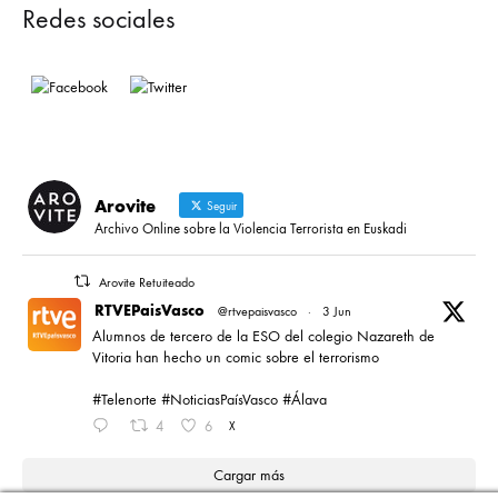
Redes sociales
Arovite
Seguir
Archivo Online sobre la Violencia Terrorista en Euskadi
Arovite Retuiteado
RTVEPaisVasco
@rtvepaisvasco
·
3 Jun
Alumnos de tercero de la ESO del colegio Nazareth de
Vitoria han hecho un comic sobre el terrorismo
#Telenorte #NoticiasPaísVasco #Álava
4
6
X
Cargar más