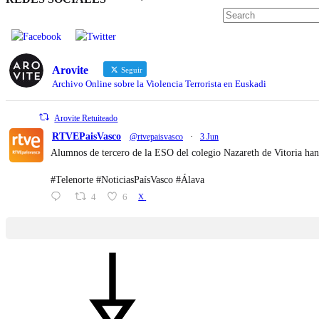
Arovite
Seguir
Archivo Online sobre la Violencia Terrorista en Euskadi
Arovite Retuiteado
RTVEPaisVasco
@rtvepaisvasco
·
3 Jun
Alumnos de tercero de la ESO del colegio Nazareth de Vitoria han
#Telenorte #NoticiasPaísVasco #Álava
4
6
X