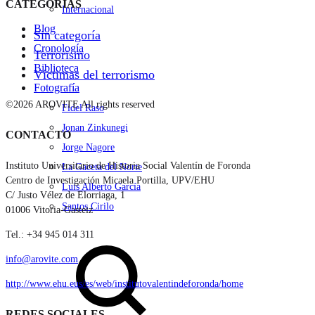
CATEGORÍAS
Internacional
Blog
Sin categoría
Cronología
Terrorismo
Biblioteca
Víctimas del terrorismo
Fotografía
©2026 AROVITE All rights reserved
Fidel Raso
Jonan Zinkunegi
CONTACTO
Jorge Nagore
Instituto Universitario de Historia Social Valentín de Foronda
La Gaceta del Norte
Centro de Investigación Micaela Portilla, UPV/EHU
Luis Alberto García
C/ Justo Vélez de Elorriaga, 1
Santos Cirilo
01006 Vitoria-Gasteiz
Tel.: +34 945 014 311
Search
info@arovite.com
http://www.ehu.eus/es/web/institutovalentindeforonda/home
REDES SOCIALES