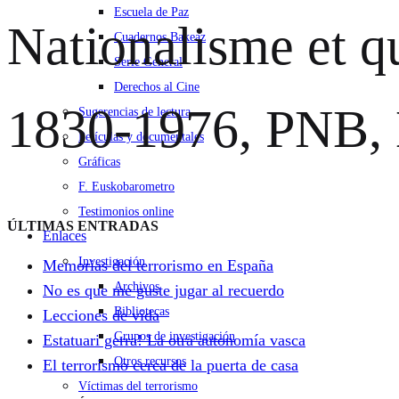
Escuela de Paz
Nationalisme et q
Cuadernos Bakeaz
Serie General
Derechos al Cine
1830-1976, PNB
Sugerencias de lectura
Películas y documentales
Gráficas
F. Euskobarometro
Testimonios online
ÚLTIMAS ENTRADAS
Enlaces
Investigación
Memorias del terrorismo en España
Archivos
No es que me guste jugar al recuerdo
Bibliotecas
Lecciones de vida
Grupos de investigación
Estatuari gerra! La otra autonomía vasca
Otros recursos
El terrorismo cerca de la puerta de casa
Víctimas del terrorismo