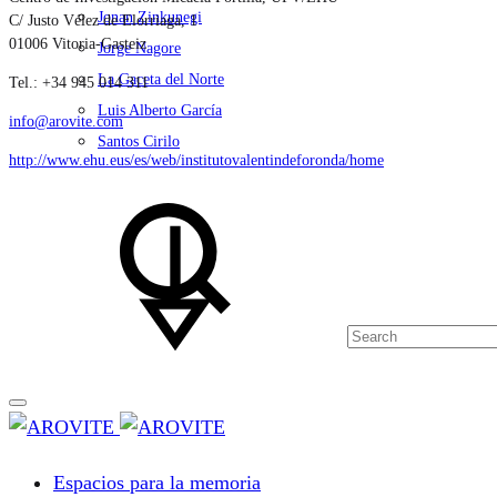
Jonan Zinkunegi
C/ Justo Vélez de Elorriaga, 1
01006 Vitoria-Gasteiz
Jorge Nagore
La Gaceta del Norte
Tel.: +34 945 014 311
Luis Alberto García
info@arovite.com
Santos Cirilo
http://www.ehu.eus/es/web/institutovalentindeforonda/home
Search
Espacios para la memoria