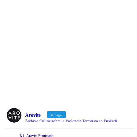
Arovite
Seguir
Archivo Online sobre la Violencia Terrorista en Euskadi
Arovite Retuiteado