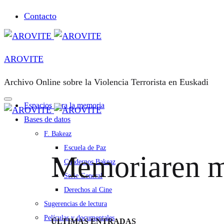
Contacto
AROVITE
Archivo Online sobre la Violencia Terrorista en Euskadi
Espacios para la memoria
Bases de datos
F. Bakeaz
Escuela de Paz
Memoriaren m
Cuadernos Bakeaz
Serie General
Derechos al Cine
Sugerencias de lectura
Películas y documentales
ÚLTIMAS ENTRADAS