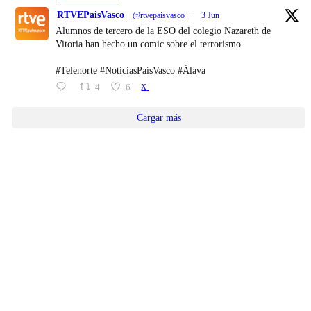
RTVEPaisVasco
@rtvepaisvasco
·
3 Jun
Alumnos de tercero de la ESO del colegio Nazareth de
Vitoria han hecho un comic sobre el terrorismo
#Telenorte #NoticiasPaísVasco #Álava
4
6
X
Cargar más