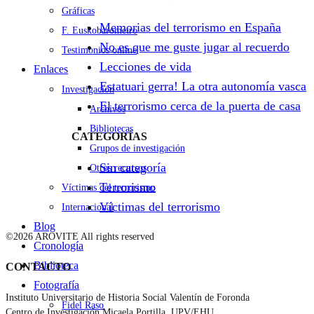
Gráficas
Memorias del terrorismo en España
F. Euskobarometro
No es que me guste jugar al recuerdo
Testimonios online
Lecciones de vida
Enlaces
Estatuari gerra! La otra autonomía vasca
Investigación
El terrorismo cerca de la puerta de casa
Archivos
Bibliotecas
CATEGORÍAS
Grupos de investigación
Sin categoría
Otros recursos
Terrorismo
Víctimas del terrorismo
Víctimas del terrorismo
Internacional
Blog
©2026 AROVITE All rights reserved
Cronología
Biblioteca
CONTACTO
Fotografía
Instituto Universitario de Historia Social Valentín de Foronda
Fidel Raso
Centro de Investigación Micaela Portilla, UPV/EHU