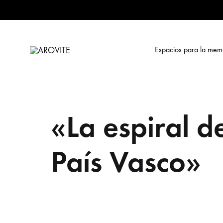
Espacios para la mem
AROVITE
Archivo
Online
sobre
la
«La espiral de
Violencia
Terrorista
en
País Vasco»
Euskadi