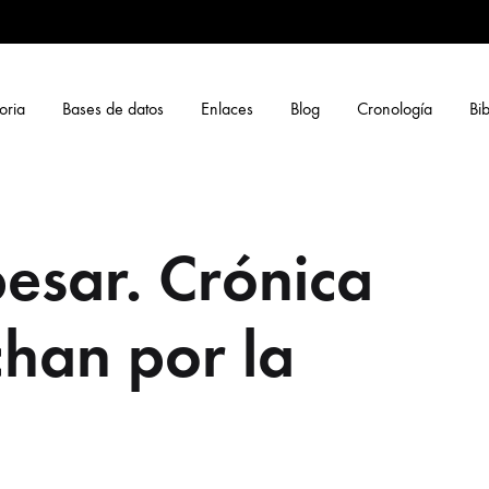
oria
Bases de datos
Enlaces
Blog
Cronología
Bib
esar. Crónica
chan por la