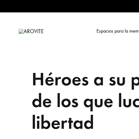
Espacios para la mem
AROVITE
Archivo
Online
sobre
la
Héroes a su p
Violencia
Terrorista
en
de los que lu
Euskadi
libertad